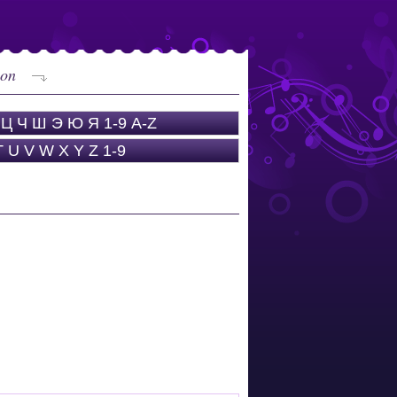
eon
Ц
Ч
Ш
Э
Ю
Я
1-9
A-Z
T
U
V
W
X
Y
Z
1-9