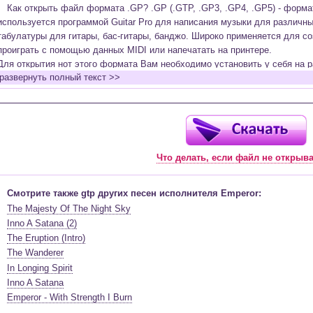
Как открыть файл формата .GP? .GP (.GTP, .GP3, .GP4, .GP5) - форм
используется программой Guitar Pro для написания музыки для различн
табулатуры для гитары, бас-гитары, банджо. Широко применяется для со
проиграть с помощью данных MIDI или напечатать на принтере.
Для открытия нот этого формата Вам необходимо установить у себя на р
развернуть полный текст >>
(желательно, последней версии). Скачать её можно с официального сайт
бесплатную версию на руском языке (
Найти
).
Функционал программы:
Запись музыкальных произведений для гитары, бас-гитары, банджо и мн
в виде табулатур или нотной графики (при создании табулатуры отображ
Что делать, если файл не открыв
нотами и наоборот);
Создание произведений для духовых, струнных, клавишных и других му
Создание партий для барабанов и перкуссии;
Смотрите также gtp других песен исполнителя Emperor:
Интеграция текста песен в ноты и привязка его к нотам дорожек с партие
The Majesty Of The Night Sky
Встроенный определитель и визуализатор аккордов для гитары;
Inno A Satana (2)
Экспортирование музыкальных партитур в MIDI, ASCII, MusicXML, WAV, PN
The Eruption (Intro)
к печати;
The Wanderer
Импортирование из MIDI, ASCII,MusicXML, Power Tab (.ptb), TablEdit (.tef)
In Longing Spirit
Виртуальный гитарный гриф, клавиатура фортепиано и панель ударных 
Inno A Satana
ноты, проигрываемые в текущий момент. Удобное создание и редактиров
Emperor - With Strength I Burn
инструмента с их помощью;