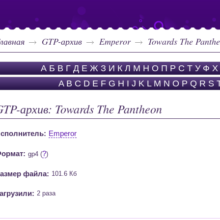
лавная
GTP-архив
Emperor
Towards The Panth
А
Б
В
Г
Д
Е
Ж
З
И
К
Л
М
Н
О
П
Р
С
Т
У
Ф
Х
A
B
C
D
E
F
G
H
I
J
K
L
M
N
O
P
Q
R
S
GTP-архив: Towards The Pantheon
сполнитель:
Emperor
ормат:
?
gp4 (
)
азмер файла:
101.6 Кб
агрузили:
2 раза