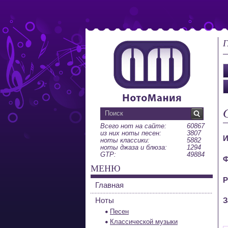
Г
Всего нот на сайте:
60867
из них ноты песен:
3807
И
ноты классики:
5882
ноты джаза и блюза:
1294
GTP:
49884
Ф
МЕНЮ
Р
Главная
Ноты
З
Песен
Классической музыки