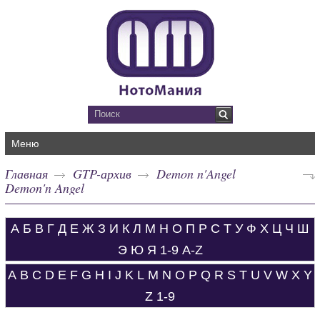
Меню
Главная
GTP-архив
Demon n'Angel
Demon'n Angel
А
Б
В
Г
Д
Е
Ж
З
И
К
Л
М
Н
О
П
Р
С
Т
У
Ф
Х
Ц
Ч
Ш
Э
Ю
Я
1-9
A-Z
A
B
C
D
E
F
G
H
I
J
K
L
M
N
O
P
Q
R
S
T
U
V
W
X
Y
Z
1-9