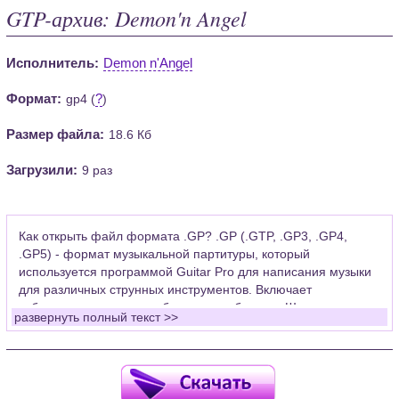
GTP-архив: Demon'n Angel
Исполнитель:
Demon n'Angel
Формат:
?
gp4 (
)
Размер файла:
18.6 Кб
Загрузили:
9 раз
Как открыть файл формата .GP? .GP (.GTP, .GP3, .GP4,
.GP5) - формат музыкальной партитуры, который
используется программой Guitar Pro для написания музыки
для различных струнных инструментов. Включает
табулатуры для гитары, бас-гитары, банджо. Широко
развернуть полный текст >>
применяется для создания партитур, которые затем
возможно проиграть с помощью данных MIDI или
напечатать на принтере.
Для открытия нот этого формата Вам необходимо
установить у себя на рабочем компьютере программу Guitar