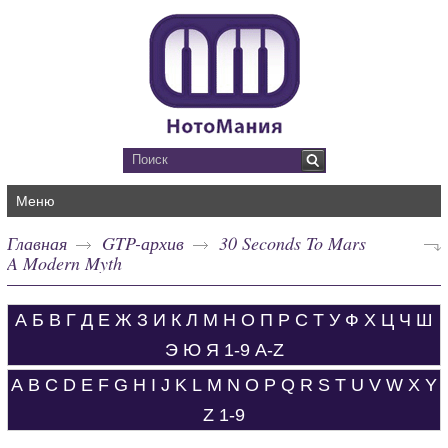
Меню
Главная
GTP-архив
30 Seconds To Mars
A Modern Myth
А
Б
В
Г
Д
Е
Ж
З
И
К
Л
М
Н
О
П
Р
С
Т
У
Ф
Х
Ц
Ч
Ш
Э
Ю
Я
1-9
A-Z
A
B
C
D
E
F
G
H
I
J
K
L
M
N
O
P
Q
R
S
T
U
V
W
X
Y
Z
1-9