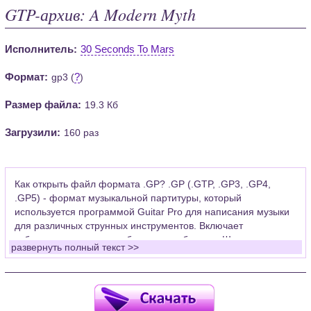
GTP-архив: A Modern Myth
Исполнитель:
30 Seconds To Mars
Формат:
?
gp3 (
)
Размер файла:
19.3 Кб
Загрузили:
160 раз
Как открыть файл формата .GP? .GP (.GTP, .GP3, .GP4,
.GP5) - формат музыкальной партитуры, который
используется программой Guitar Pro для написания музыки
для различных струнных инструментов. Включает
табулатуры для гитары, бас-гитары, банджо. Широко
развернуть полный текст >>
применяется для создания партитур, которые затем
возможно проиграть с помощью данных MIDI или
напечатать на принтере.
Для открытия нот этого формата Вам необходимо
установить у себя на рабочем компьютере программу Guitar