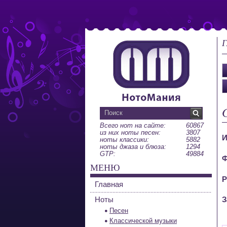
Г
Всего нот на сайте:
60867
из них ноты песен:
3807
И
ноты классики:
5882
ноты джаза и блюза:
1294
GTP:
49884
Ф
МЕНЮ
Р
Главная
Ноты
З
Песен
Классической музыки