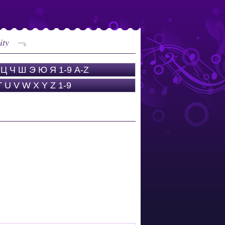
ity
Ц
Ч
Ш
Э
Ю
Я
1-9
A-Z
T
U
V
W
X
Y
Z
1-9