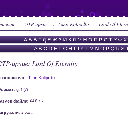
лавная
GTP-архив
Timo Kotipelto
Lord Of Etern
А
Б
В
Г
Д
Е
Ж
З
И
К
Л
М
Н
О
П
Р
С
Т
У
Ф
Х
A
B
C
D
E
F
G
H
I
J
K
L
M
N
O
P
Q
R
S
GTP-архив: Lord Of Eternity
сполнитель:
Timo Kotipelto
ормат:
?
gp4 (
)
азмер файла:
64.8 Кб
агрузили:
2 раза