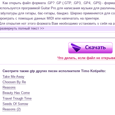
Как открыть файл формата .GP? .GP (.GTP, .GP3, .GP4, .GP5) - форм
используется программой Guitar Pro для написания музыки для различн
табулатуры для гитары, бас-гитары, банджо. Широко применяется для со
проиграть с помощью данных MIDI или напечатать на принтере.
Для открытия нот этого формата Вам необходимо установить у себя на р
развернуть полный текст >>
(желательно, последней версии). Скачать её можно с официального сайт
бесплатную версию на руском языке (
Найти
).
Функционал программы:
Запись музыкальных произведений для гитары, бас-гитары, банджо и мн
в виде табулатур или нотной графики (при создании табулатуры отображ
Что делать, если файл не открыв
нотами и наоборот);
Создание произведений для духовых, струнных, клавишных и других му
Создание партий для барабанов и перкуссии;
Смотрите также gtp других песен исполнителя Timo Kotipelto:
Интеграция текста песен в ноты и привязка его к нотам дорожек с партие
Take Me Away
Встроенный определитель и визуализатор аккордов для гитары;
Choosen By Re
Экспортирование музыкальных партитур в MIDI, ASCII, MusicXML, WAV, PN
Reasons
к печати;
Beauty Has Come
Импортирование из MIDI, ASCII,MusicXML, Power Tab (.ptb), TablEdit (.tef)
Travel Trough Time
Виртуальный гитарный гриф, клавиатура фортепиано и панель ударных 
Seeds Of Sorrow
ноты, проигрываемые в текущий момент. Удобное создание и редактиров
Reasons (2)
инструмента с их помощью;