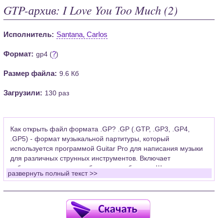
GTP-архив: I Love You Too Much (2)
Исполнитель:
Santana, Carlos
Формат:
?
gp4 (
)
Размер файла:
9.6 Кб
Загрузили:
130 раз
Как открыть файл формата .GP? .GP (.GTP, .GP3, .GP4,
.GP5) - формат музыкальной партитуры, который
используется программой Guitar Pro для написания музыки
для различных струнных инструментов. Включает
табулатуры для гитары, бас-гитары, банджо. Широко
развернуть полный текст >>
применяется для создания партитур, которые затем
возможно проиграть с помощью данных MIDI или
напечатать на принтере.
Для открытия нот этого формата Вам необходимо
установить у себя на рабочем компьютере программу Guitar