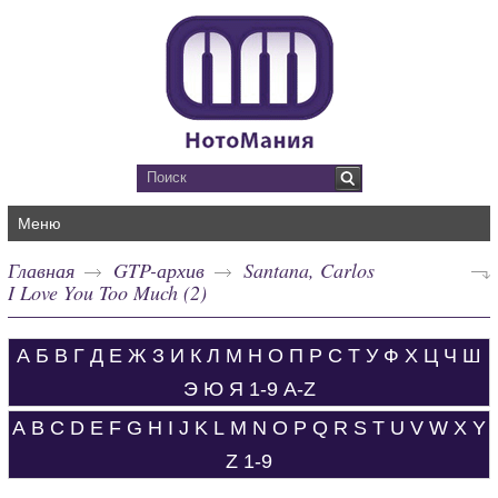
Меню
Главная
GTP-архив
Santana, Carlos
I Love You Too Much (2)
А
Б
В
Г
Д
Е
Ж
З
И
К
Л
М
Н
О
П
Р
С
Т
У
Ф
Х
Ц
Ч
Ш
Э
Ю
Я
1-9
A-Z
A
B
C
D
E
F
G
H
I
J
K
L
M
N
O
P
Q
R
S
T
U
V
W
X
Y
Z
1-9