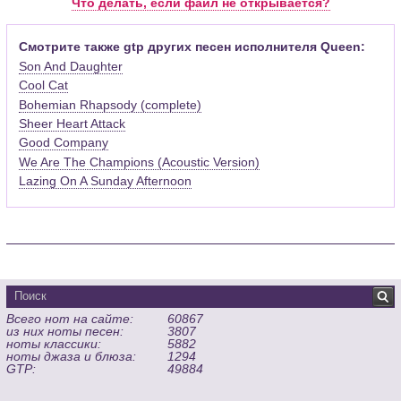
Что делать, если файл не открывается?
официального сайта программы (
Скачать
) или найти
бесплатную версию на руском языке (
Найти
).
Смотрите также gtp других песен исполнителя Queen:
Son And Daughter
Функционал программы:
Cool Cat
Запись музыкальных произведений для гитары, бас-гитары,
Bohemian Rhapsody (complete)
банджо и множества других инструментов и ансамблей в
виде табулатур или нотной графики (при создании
Sheer Heart Attack
табулатуры отображается соответствующая ей строчка с
Good Company
нотами и наоборот);
We Are The Champions (Acoustic Version)
Создание произведений для духовых, струнных, клавишных
Lazing On A Sunday Afternoon
и других музыкальных инструментов;
Создание партий для барабанов и перкуссии;
Интеграция текста песен в ноты и привязка его к нотам
дорожек с партией вокала;
Встроенный определитель и визуализатор аккордов для
гитары;
Экспортирование музыкальных партитур в MIDI, ASCII,
Всего нот на сайте:
60867
MusicXML, WAV, PNG, PDF, GP5 (в Guitar Pro 6), подготовка к
из них ноты песен:
3807
печати;
ноты классики:
5882
Импортирование из MIDI, ASCII,MusicXML, Power Tab (.ptb),
ноты джаза и блюза:
1294
GTP:
49884
TablEdit (.tef)
Виртуальный гитарный гриф, клавиатура фортепиано и