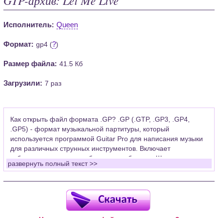
Исполнитель:
Queen
Формат:
?
gp4 (
)
Размер файла:
41.5 Кб
Загрузили:
7 раз
Как открыть файл формата .GP? .GP (.GTP, .GP3, .GP4,
.GP5) - формат музыкальной партитуры, который
используется программой Guitar Pro для написания музыки
для различных струнных инструментов. Включает
табулатуры для гитары, бас-гитары, банджо. Широко
развернуть полный текст >>
применяется для создания партитур, которые затем
возможно проиграть с помощью данных MIDI или
напечатать на принтере.
Для открытия нот этого формата Вам необходимо
установить у себя на рабочем компьютере программу Guitar
Pro (желательно, последней версии). Скачать её можно с