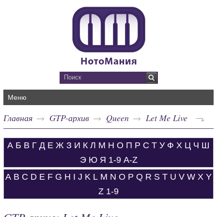
Меню
Главная
GTP-архив
Queen
Let Me Live
А
Б
В
Г
Д
Е
Ж
З
И
К
Л
М
Н
О
П
Р
С
Т
У
Ф
Х
Ц
Ч
Ш
Э
Ю
Я
1-9
A-Z
A
B
C
D
E
F
G
H
I
J
K
L
M
N
O
P
Q
R
S
T
U
V
W
X
Y
Z
1-9
GTP-архив: Let Me Live