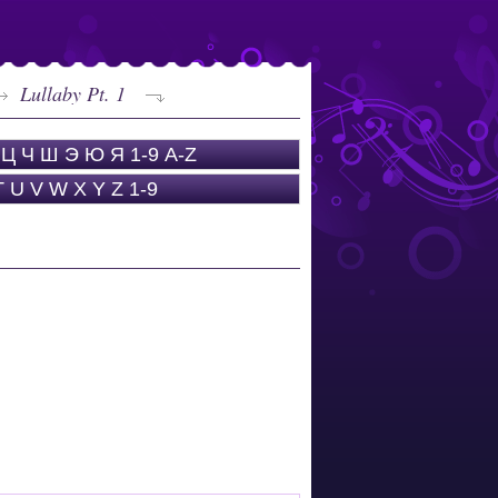
Lullaby Pt. 1
Ц
Ч
Ш
Э
Ю
Я
1-9
A-Z
T
U
V
W
X
Y
Z
1-9