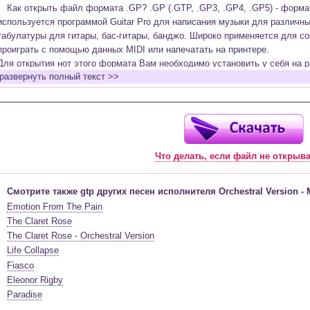
Как открыть файл формата .GP? .GP (.GTP, .GP3, .GP4, .GP5) - форм
используется программой Guitar Pro для написания музыки для различн
табулатуры для гитары, бас-гитары, банджо. Широко применяется для со
проиграть с помощью данных MIDI или напечатать на принтере.
Для открытия нот этого формата Вам необходимо установить у себя на р
развернуть полный текст >>
(желательно, последней версии). Скачать её можно с официального сайт
бесплатную версию на руском языке (
Найти
).
Функционал программы:
Запись музыкальных произведений для гитары, бас-гитары, банджо и мн
в виде табулатур или нотной графики (при создании табулатуры отображ
Что делать, если файл не открыв
нотами и наоборот);
Создание произведений для духовых, струнных, клавишных и других му
Создание партий для барабанов и перкуссии;
Смотрите также gtp других песен исполнителя Orchestral Version - 
Интеграция текста песен в ноты и привязка его к нотам дорожек с партие
Emotion From The Pain
Встроенный определитель и визуализатор аккордов для гитары;
The Claret Rose
Экспортирование музыкальных партитур в MIDI, ASCII, MusicXML, WAV, PN
The Claret Rose - Orchestral Version
к печати;
Life Collapse
Импортирование из MIDI, ASCII,MusicXML, Power Tab (.ptb), TablEdit (.tef)
Fiasco
Виртуальный гитарный гриф, клавиатура фортепиано и панель ударных 
Eleonor Rigby
ноты, проигрываемые в текущий момент. Удобное создание и редактиров
Paradise
инструмента с их помощью;