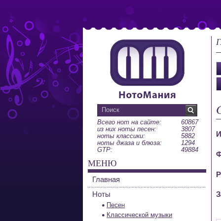
Г
Всего нот на сайте:
60867
из них ноты песен:
3807
И
ноты классики:
5882
ноты джаза и блюза:
1294
GTP:
49884
Ф
МЕНЮ
Р
Главная
Ноты
З
Песен
Классической музыки