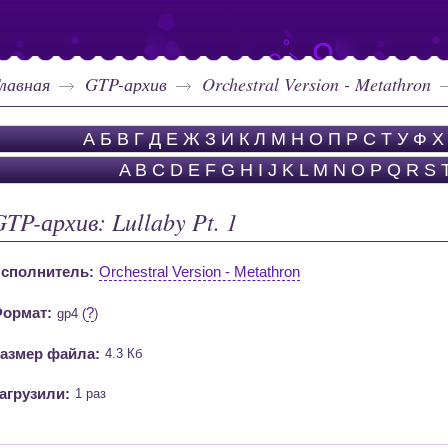
лавная
GTP-архив
Orchestral Version - Metathron
А
Б
В
Г
Д
Е
Ж
З
И
К
Л
М
Н
О
П
Р
С
Т
У
Ф
Х
A
B
C
D
E
F
G
H
I
J
K
L
M
N
O
P
Q
R
S
GTP-архив: Lullaby Pt. 1
сполнитель:
Orchestral Version - Metathron
ормат:
?
gp4 (
)
азмер файла:
4.3 Кб
агрузили:
1 раз