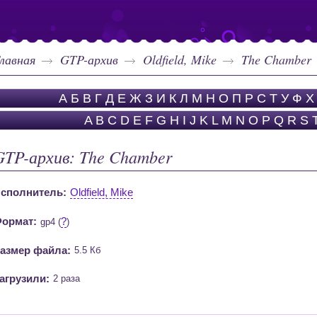
лавная
GTP-архив
Oldfield, Mike
The Chamber
А
Б
В
Г
Д
Е
Ж
З
И
К
Л
М
Н
О
П
Р
С
Т
У
Ф
Х
A
B
C
D
E
F
G
H
I
J
K
L
M
N
O
P
Q
R
S
GTP-архив: The Chamber
сполнитель:
Oldfield, Mike
ормат:
?
gp4 (
)
азмер файла:
5.5 Кб
агрузили:
2 раза