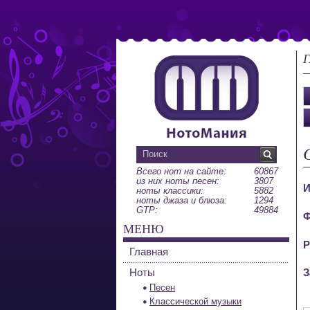
Г
Всего нот на сайте:
60867
из них ноты песен:
3807
И
ноты классики:
5882
ноты джаза и блюза:
1294
GTP:
49884
Ф
МЕНЮ
Р
Главная
Ноты
З
Песен
Классической музыки