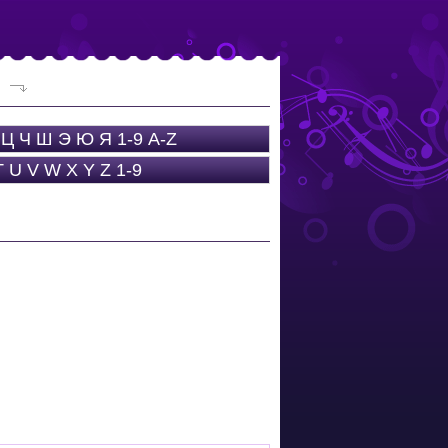
Ц
Ч
Ш
Э
Ю
Я
1-9
A-Z
T
U
V
W
X
Y
Z
1-9