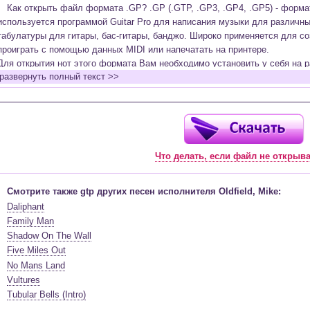
Как открыть файл формата .GP? .GP (.GTP, .GP3, .GP4, .GP5) - форм
используется программой Guitar Pro для написания музыки для различн
табулатуры для гитары, бас-гитары, банджо. Широко применяется для со
проиграть с помощью данных MIDI или напечатать на принтере.
Для открытия нот этого формата Вам необходимо установить у себя на р
развернуть полный текст >>
(желательно, последней версии). Скачать её можно с официального сайт
бесплатную версию на руском языке (
Найти
).
Функционал программы:
Запись музыкальных произведений для гитары, бас-гитары, банджо и мн
в виде табулатур или нотной графики (при создании табулатуры отображ
Что делать, если файл не открыв
нотами и наоборот);
Создание произведений для духовых, струнных, клавишных и других му
Создание партий для барабанов и перкуссии;
Смотрите также gtp других песен исполнителя Oldfield, Mike:
Интеграция текста песен в ноты и привязка его к нотам дорожек с партие
Daliphant
Встроенный определитель и визуализатор аккордов для гитары;
Family Man
Экспортирование музыкальных партитур в MIDI, ASCII, MusicXML, WAV, PN
Shadow On The Wall
к печати;
Five Miles Out
Импортирование из MIDI, ASCII,MusicXML, Power Tab (.ptb), TablEdit (.tef)
No Mans Land
Виртуальный гитарный гриф, клавиатура фортепиано и панель ударных 
Vultures
ноты, проигрываемые в текущий момент. Удобное создание и редактиров
Tubular Bells (Intro)
инструмента с их помощью;