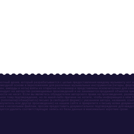
отный архив, который разрабатывается с целью предоставления каждому музыканту нот 
мездной основе в переложениях для различных музыкальных инструментов (гитары, фортеп
ен, аккорды и ноты) взяты из открытых источников и представлены исключительно для озн
ендует на авторство размещаемых произведений и не занимается продажей объектов чуж
ности не несет. Если вы являетесь обладателем авторского права на произведение, разм
ное тому подтверждение, но по какой-либо причине не хотите, чтобы информация о нём 
otomania[собака]mail.ru) письмо (в свободной форме) с указанием автора, названия, ссыл
амоучитель или другое произведение) на нашем сайте и прикрепите к письму копии докум
зии к нескольким файлам, просим предоставить документальное подтверждение для каждог
зуется удалить соответствующую запись из базы данных в максимально короткие сроки.