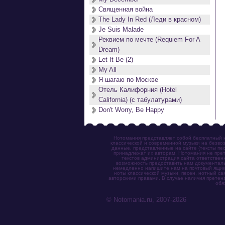
Священная война
The Lady In Red (Леди в красном)
Je Suis Malade
Реквием по мечте (Requiem For A
Dream)
Let It Be (2)
My All
Я шагаю по Москве
Отель Калифорния (Hotel
California) (с табулатурами)
Don't Worry, Be Happy
Нотомания представляет собой бесплатный н
классической и современной музыки на безвоз
данные, представленные на сайте (тексты пес
принадлежат их авторам. Нотомания не прет
текстов администрация сайта ответствен
возможность предоставить нам документаль
немедленно напишите нам на почтовый ящик (n
ноты классической музыки, песен, нотный с
авторскими правами. В случае наличия претен
обя
© Notomania.ru, 2007-2026