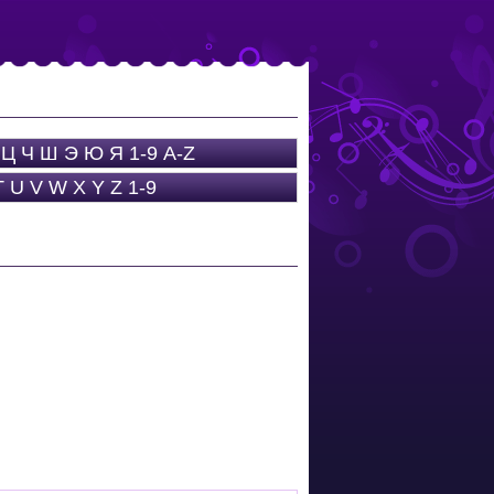
Ц
Ч
Ш
Э
Ю
Я
1-9
A-Z
T
U
V
W
X
Y
Z
1-9