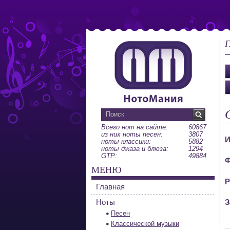
Г
Всего нот на сайте:
60867
из них ноты песен:
3807
И
ноты классики:
5882
ноты джаза и блюза:
1294
GTP:
49884
Ф
МЕНЮ
Р
Главная
Ноты
З
Песен
Классической музыки