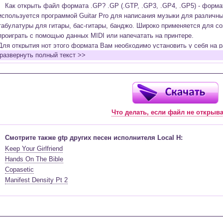
Как открыть файл формата .GP? .GP (.GTP, .GP3, .GP4, .GP5) - форм
используется программой Guitar Pro для написания музыки для различн
табулатуры для гитары, бас-гитары, банджо. Широко применяется для со
проиграть с помощью данных MIDI или напечатать на принтере.
Для открытия нот этого формата Вам необходимо установить у себя на р
развернуть полный текст >>
(желательно, последней версии). Скачать её можно с официального сайт
бесплатную версию на руском языке (
Найти
).
Функционал программы:
Запись музыкальных произведений для гитары, бас-гитары, банджо и мн
в виде табулатур или нотной графики (при создании табулатуры отображ
Что делать, если файл не открыв
нотами и наоборот);
Создание произведений для духовых, струнных, клавишных и других му
Создание партий для барабанов и перкуссии;
Смотрите также gtp других песен исполнителя Local H:
Интеграция текста песен в ноты и привязка его к нотам дорожек с партие
Keep Your Girlfriend
Встроенный определитель и визуализатор аккордов для гитары;
Hands On The Bible
Экспортирование музыкальных партитур в MIDI, ASCII, MusicXML, WAV, PN
Copasetic
к печати;
Manifest Density Pt 2
Импортирование из MIDI, ASCII,MusicXML, Power Tab (.ptb), TablEdit (.tef)
Виртуальный гитарный гриф, клавиатура фортепиано и панель ударных 
ноты, проигрываемые в текущий момент. Удобное создание и редактиров
инструмента с их помощью;