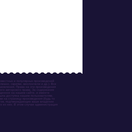
известных и популярных произведений
иано, скрипки, виолончели и др.). Все
акомления. Права на эти произведения
ого авторского права. За содержание
ещенное на нашем сайте, и имеете
была доступна нашим пользователям,
ки на страницу произведения (будь то
ентов, подтверждающие ваше владение
о из них. В этом случае администрация