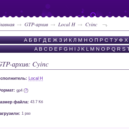
лавная
GTP-архив
Local H
Cyinc
А
Б
В
Г
Д
Е
Ж
З
И
К
Л
М
Н
О
П
Р
С
Т
У
Ф
Х
A
B
C
D
E
F
G
H
I
J
K
L
M
N
O
P
Q
R
S
GTP-архив: Cyinc
сполнитель:
Local H
ормат:
?
gp4 (
)
азмер файла:
43.7 Кб
агрузили:
1 раз