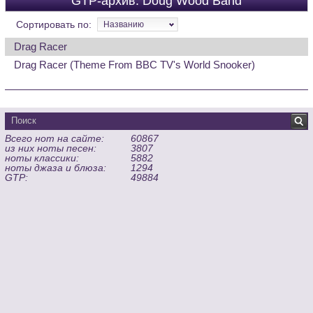
GTP-архив: Doug Wood Band
Сортировать по:
Названию
Drag Racer
Drag Racer (Theme From BBC TV's World Snooker)
Всего нот на сайте:
60867
из них ноты песен:
3807
ноты классики:
5882
ноты джаза и блюза:
1294
GTP:
49884