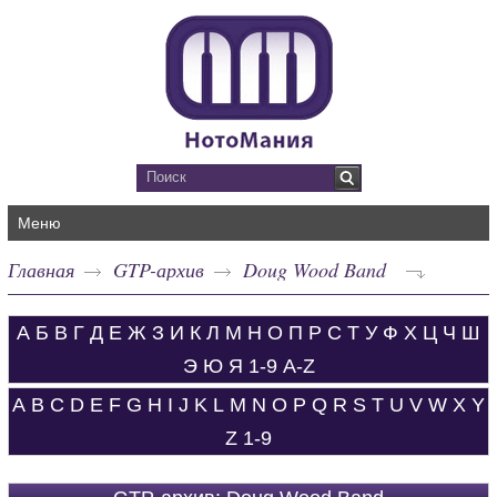
Меню
Главная
GTP-архив
Doug Wood Band
А
Б
В
Г
Д
Е
Ж
З
И
К
Л
М
Н
О
П
Р
С
Т
У
Ф
Х
Ц
Ч
Ш
Э
Ю
Я
1-9
A-Z
A
B
C
D
E
F
G
H
I
J
K
L
M
N
O
P
Q
R
S
T
U
V
W
X
Y
Z
1-9