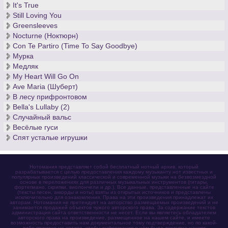
It's True
Still Loving You
Greensleeves
Nocturne (Ноктюрн)
Con Te Partiro (Time To Say Goodbye)
Мурка
Медляк
My Heart Will Go On
Ave Maria (Шуберт)
В лесу прифронтовом
Bella's Lullaby (2)
Случайный вальс
Весёлые гуси
Спят усталые игрушки
Нотомания представляет собой бесплатный нотный архив, который
разрабатывается с целью предоставления каждому музыканту нот известных и
популярных произведений классической и современной музыки на безвозмездной
основе в переложениях для различных музыкальных инструментов (гитары,
фортепиано, скрипки, виолончели и др.). Все данные, представленные на сайте
(тексты песен, аккорды и ноты) взяты из открытых источников и представлены
исключительно для ознакомления. Права на эти произведения принадлежат их
авторам. Нотомания не претендует на авторство размещаемых произведений и не
занимается продажей объектов чужого авторского права. За содержание текстов
администрация сайта ответственности не несет. Если вы являетесь обладателем
авторского права на произведение, размещенное на нашем сайте, и имеете
возможность предоставить нам документальное тому подтверждение, но по какой-
либо причине не хотите, чтобы информация о нём была доступна нашим