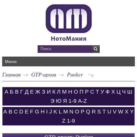
Меню
Главная
GTP-архив
Punker
А
Б
В
Г
Д
Е
Ж
З
И
К
Л
М
Н
О
П
Р
С
Т
У
Ф
Х
Ц
Ч
Ш
Э
Ю
Я
1-9
A-Z
A
B
C
D
E
F
G
H
I
J
K
L
M
N
O
P
Q
R
S
T
U
V
W
X
Y
Z
1-9