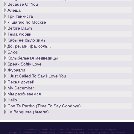
Because Of You
Алёша
Три танкиста
Я шагаю по Москве
Before Dawn
Тема любви
Кабы не было зимы
До, ре, ми, фа, соль...
Блюз
Колыбельная медведицы
Speak Softly Love
Журавли
I Just Called To Say I Love You
Песня друзей
My December
Мы разбиваемся
Hello
Con Te Partiro (Time To Say Goodbye)
Le Banquete (Амели)
Нотомания представляет собой бесплатный нотный архив, который
разрабатывается с целью предоставления каждому музыканту нот известных и