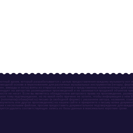
отный архив, который разрабатывается с целью предоставления каждому музыканту нот 
мездной основе в переложениях для различных музыкальных инструментов (гитары, фортеп
ен, аккорды и ноты) взяты из открытых источников и представлены исключительно для озн
ендует на авторство размещаемых произведений и не занимается продажей объектов чуж
ности не несет. Если вы являетесь обладателем авторского права на произведение, разм
ное тому подтверждение, но по какой-либо причине не хотите, чтобы информация о нём 
otomania[собака]mail.ru) письмо (в свободной форме) с указанием автора, названия, ссыл
амоучитель или другое произведение) на нашем сайте и прикрепите к письму копии докум
зии к нескольким файлам, просим предоставить документальное подтверждение для каждог
зуется удалить соответствующую запись из базы данных в максимально короткие сроки.