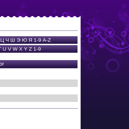
Ц
Ч
Ш
Э
Ю
Я
1-9
A-Z
T
U
V
W
X
Y
Z
1-9
or