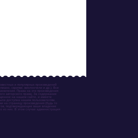
известных и популярных произведений
иано, скрипки, виолончели и др.). Все
акомления. Права на эти произведения
ого авторского права. За содержание
ещенное на нашем сайте, и имеете
была доступна нашим пользователям,
ки на страницу произведения (будь то
ентов, подтверждающие ваше владение
о из них. В этом случае администрация