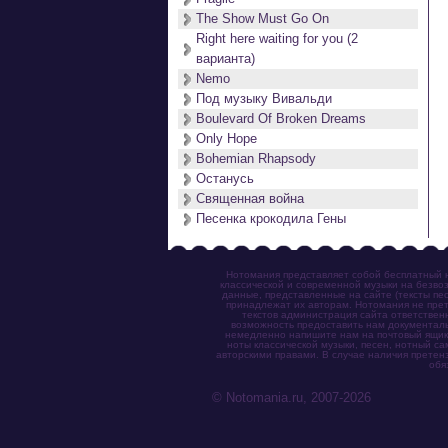
The Show Must Go On
Right here waiting for you (2
варианта)
Nemo
Под музыку Вивальди
Boulevard Of Broken Dreams
Only Hope
Bohemian Rhapsody
Останусь
Священная война
Песенка крокодила Гены
Нотомания представляет собой бесплатный н
классической и современной музыки на безвоз
данные, представленные на сайте (тексты пес
принадлежат их авторам. Нотомания не прет
текстов администрация сайта ответствен
возможность предоставить нам документаль
немедленно напишите нам на почтовый ящик (n
ноты классической музыки, песен, нотный с
авторскими правами. В случае наличия претен
обя
© Notomania.ru, 2007-2026