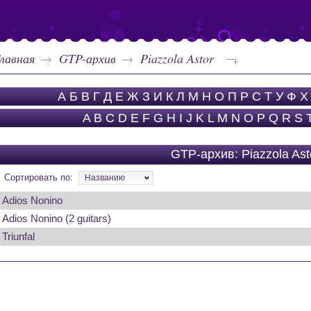
лавная
GTP-архив
Piazzola Astor
А
Б
В
Г
Д
Е
Ж
З
И
К
Л
М
Н
О
П
Р
С
Т
У
Ф
Х
A
B
C
D
E
F
G
H
I
J
K
L
M
N
O
P
Q
R
S
GTP-архив: Piazzola Ast
Сортировать по:
Названию
Adios Nonino
Adios Nonino (2 guitars)
Triunfal