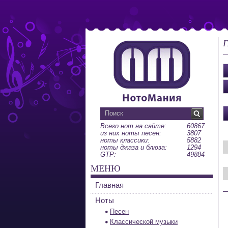
Г
Всего нот на сайте:
60867
из них ноты песен:
3807
ноты классики:
5882
ноты джаза и блюза:
1294
GTP:
49884
МЕНЮ
Главная
Ноты
Песен
Классической музыки