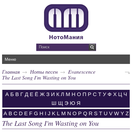
Меню
Главная
Ноты песен
Evanescence
The Last Song I'm Wasting on You
А
Б
В
Г
Д
Е
Ё
Ж
З
И
К
Л
М
Н
О
П
Р
С
Т
У
Ф
Х
Ц
Ч
Ш
Щ
Э
Ю
Я
A
B
C
D
E
F
G
H
I
J
K
L
M
N
O
P
Q
R
S
T
U
V
W
Y
Z
The Last Song I'm Wasting on You