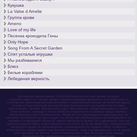
Кукушка
La Valse d Amelie
Группа крови
Ameno
Love of my life
Песенка крокодила Гены
Only Hope
Song From A Secret Garden
Спят усталые игрушки
Мы разбиваемся
Блюз
Белые кораблики
Лебединая верность
Нотомания представляет собой бесплатный нотный архив, который
разрабатывается с целью предоставления каждому музыканту нот известных и
популярных произведений классической и современной музыки на безвозмездной
основе в переложениях для различных музыкальных инструментов (гитары,
фортепиано, скрипки, виолончели и др.). Все данные, представленные на сайте
(тексты песен, аккорды и ноты) взяты из открытых источников и представлены
исключительно для ознакомления. Права на эти произведения принадлежат их
авторам. Нотомания не претендует на авторство размещаемых произведений и не
занимается продажей объектов чужого авторского права. За содержание текстов
администрация сайта ответственности не несет. Если вы являетесь обладателем
авторского права на произведение, размещенное на нашем сайте, и имеете
возможность предоставить нам документальное тому подтверждение, но по какой-
либо причине не хотите, чтобы информация о нём была доступна нашим
пользователям, немедленно напишите нам на почтовый ящик