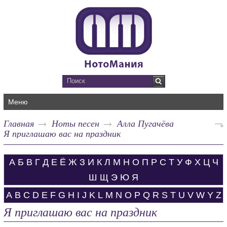
Меню
Главная
Ноты песен
Алла Пугачёва
Я приглашаю вас на праздник
А
Б
В
Г
Д
Е
Ё
Ж
З
И
К
Л
М
Н
О
П
Р
С
Т
У
Ф
Х
Ц
Ч
Ш
Щ
Э
Ю
Я
A
B
C
D
E
F
G
H
I
J
K
L
M
N
O
P
Q
R
S
T
U
V
W
Y
Z
Я приглашаю вас на праздник