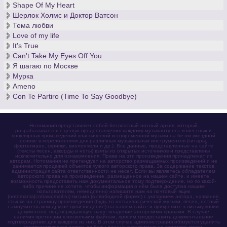
Shape Of My Heart
Шерлок Холмс и Доктор Ватсон
Тема любви
Love of my life
It's True
Can't Take My Eyes Off You
Я шагаю по Москве
Мурка
Ameno
Con Te Partiro (Time To Say Goodbye)
Нотомания представляет собой бесплатный нотный архив, который
разрабатывается с целью предоставления каждому музыканту нот известных и
популярных произведений классической и современной музыки на безвозмездной
основе в переложениях для различных музыкальных инструментов (гитары,
фортепиано, скрипки, виолончели и др.). Все данные, представленные на сайте
(тексты песен, аккорды и ноты) взяты из открытых источников и представлены
исключительно для ознакомления. Права на эти произведения принадлежат их
авторам. Нотомания не претендует на авторство размещаемых произведений и не
занимается продажей объектов чужого авторского права. За содержание текстов
администрация сайта ответственности не несет. Если вы являетесь обладателем
авторского права на произведение, размещенное на нашем сайте, и имеете
возможность предоставить нам документальное тому подтверждение, но по какой-
либо причине не хотите, чтобы информация о нём была доступна нашим
пользователям, немедленно напишите нам на почтовый ящик
(notomania[собака]mail.ru) письмо (в свободной форме) с указанием автора, названия,
ссылки на страницу произведения (будь то ноты классической музыки, песен, нотный
самоучитель или другое произведение) на нашем сайте и прикрепите к письму копии
документов, подтверждающие ваше владение авторскими правами. В случае
наличия претензии к нескольким файлам, просим предоставить документальное
подтверждение для каждого из них. В этом случае администрация обязуется удалить
соответствующую запись из базы данных в максимально короткие сроки.