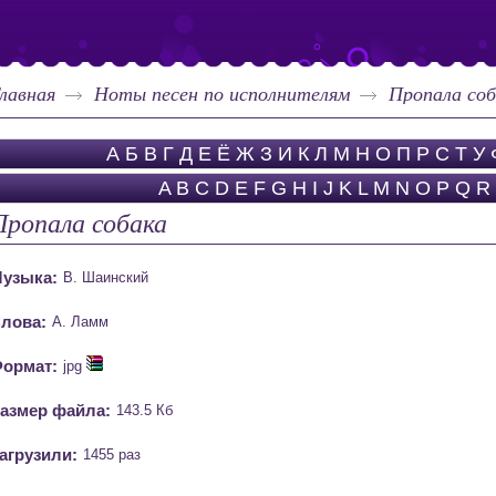
лавная
Ноты песен по исполнителям
Пропала соб
А
Б
В
Г
Д
Е
Ё
Ж
З
И
К
Л
М
Н
О
П
Р
С
Т
У
A
B
C
D
E
F
G
H
I
J
K
L
M
N
O
P
Q
R
Пропала собака
узыка:
В. Шаинский
лова:
А. Ламм
ормат:
jpg
азмер файла:
143.5 Кб
агрузили:
1455 раз