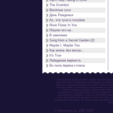
The Scientist
Весёлые гуси
День Рожденья
Ах, эти тучи в голубом
River Flows In You
Пошлю его на...
В землянке
Song from a Secret Garden (2)
Maybe I, Maybe You
Как жизнь без весны...
It's True
Лебединая верность
Во поле берёза стояла
Нотомания представляет собой бесплатный н
классической и современной музыки на безвоз
данные, представленные на сайте (тексты пес
принадлежат их авторам. Нотомания не прет
текстов администрация сайта ответствен
возможность предоставить нам документаль
немедленно напишите нам на почтовый ящик (n
ноты классической музыки, песен, нотный с
авторскими правами. В случае наличия претен
обя
© Notomania.ru, 2007-2026