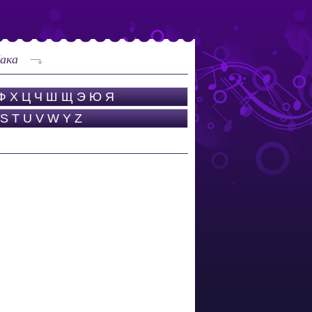
ака
Ф
Х
Ц
Ч
Ш
Щ
Э
Ю
Я
S
T
U
V
W
Y
Z