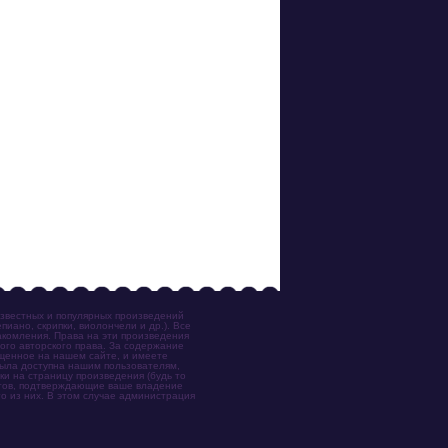
известных и популярных произведений
иано, скрипки, виолончели и др.). Все
акомления. Права на эти произведения
ого авторского права. За содержание
ещенное на нашем сайте, и имеете
была доступна нашим пользователям,
ки на страницу произведения (будь то
ентов, подтверждающие ваше владение
о из них. В этом случае администрация