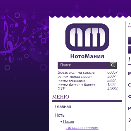
Г
Всего нот на сайте:
60867
М
из них ноты песен:
3807
ноты классики:
5882
ноты джаза и блюза:
1294
С
GTP:
49884
МЕНЮ
Ф
Главная
Р
Ноты
З
Песен
По исполнителям