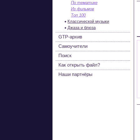
По тематике
Из фильмов
Топ 100
Классической музыки
Джаза и блюза
GTP-архив
Самоучители
Поиск
Как открыть файл?
Наши партнёры