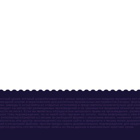
отный архив, который разрабатывается с целью предоставления каждому музыканту нот 
мездной основе в переложениях для различных музыкальных инструментов (гитары, фортеп
ен, аккорды и ноты) взяты из открытых источников и представлены исключительно для озн
ендует на авторство размещаемых произведений и не занимается продажей объектов чуж
ности не несет. Если вы являетесь обладателем авторского права на произведение, разм
ное тому подтверждение, но по какой-либо причине не хотите, чтобы информация о нём 
otomania[собака]mail.ru) письмо (в свободной форме) с указанием автора, названия, ссыл
амоучитель или другое произведение) на нашем сайте и прикрепите к письму копии докум
зии к нескольким файлам, просим предоставить документальное подтверждение для каждог
зуется удалить соответствующую запись из базы данных в максимально короткие сроки.