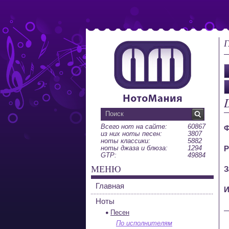
Г
Всего нот на сайте:
60867
Ф
из них ноты песен:
3807
ноты классики:
5882
ноты джаза и блюза:
1294
Р
GTP:
49884
МЕНЮ
З
Главная
И
Ноты
Песен
По исполнителям