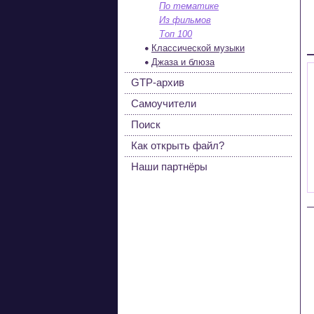
По тематике
Из фильмов
Топ 100
Классической музыки
Джаза и блюза
GTP-архив
Самоучители
Поиск
Как открыть файл?
Наши партнёры