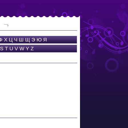
Ф
Х
Ц
Ч
Ш
Щ
Э
Ю
Я
S
T
U
V
W
Y
Z