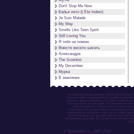
Don't Stop Me Now
Бабье лето (L'Ete Indien)
Je Suis Malade
My Way
Smells Like Teen Spirit
Still Loving You
Я тебя не помню
Вместе весело шагать
Александра
The Scientist
My December
Мурка
В землянке
Нотомания представляет собой бесплатный н
классической и современной музыки на безвоз
данные, представленные на сайте (тексты пес
принадлежат их авторам. Нотомания не прет
текстов администрация сайта ответствен
возможность предоставить нам документаль
немедленно напишите нам на почтовый ящик (n
ноты классической музыки, песен, нотный с
авторскими правами. В случае наличия претен
обя
© Notomania.ru, 2007-2026