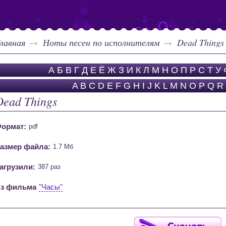
лавная
Ноты песен по исполнителям
Dead Things
А
Б
В
Г
Д
Е
Ё
Ж
З
И
К
Л
М
Н
О
П
Р
С
Т
У
A
B
C
D
E
F
G
H
I
J
K
L
M
N
O
P
Q
R
Dead Things
ормат:
pdf
азмер файла:
1.7 Мб
агрузили:
387 раз
з фильма
"Часы"