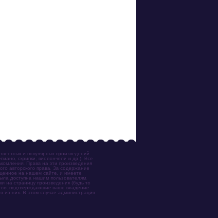
известных и популярных произведений
иано, скрипки, виолончели и др.). Все
акомления. Права на эти произведения
ого авторского права. За содержание
ещенное на нашем сайте, и имеете
была доступна нашим пользователям,
ки на страницу произведения (будь то
ентов, подтверждающие ваше владение
о из них. В этом случае администрация