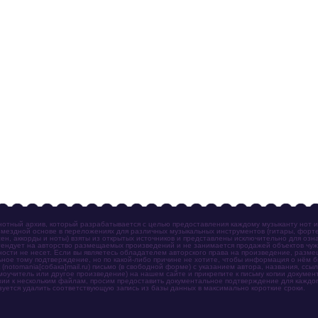
отный архив, который разрабатывается с целью предоставления каждому музыканту нот 
мездной основе в переложениях для различных музыкальных инструментов (гитары, фортеп
ен, аккорды и ноты) взяты из открытых источников и представлены исключительно для озн
ендует на авторство размещаемых произведений и не занимается продажей объектов чуж
ности не несет. Если вы являетесь обладателем авторского права на произведение, разм
ное тому подтверждение, но по какой-либо причине не хотите, чтобы информация о нём 
otomania[собака]mail.ru) письмо (в свободной форме) с указанием автора, названия, ссыл
амоучитель или другое произведение) на нашем сайте и прикрепите к письму копии докум
зии к нескольким файлам, просим предоставить документальное подтверждение для каждог
зуется удалить соответствующую запись из базы данных в максимально короткие сроки.