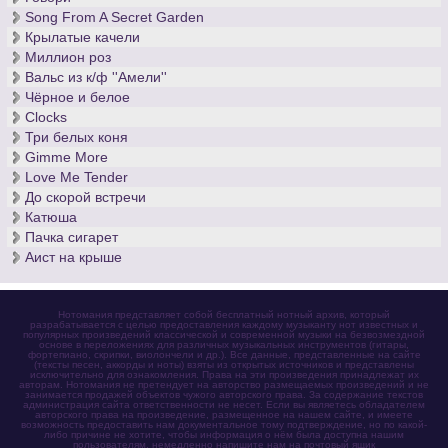
Song From A Secret Garden
Крылатые качели
Миллион роз
Вальс из к/ф ''Амели''
Чёрное и белое
Clocks
Три белых коня
Gimme More
Love Me Tender
До скорой встречи
Катюша
Пачка сигарет
Аист на крыше
Нотомания представляет собой бесплатный нотный архив, который
разрабатывается с целью предоставления каждому музыканту нот известных и
популярных произведений классической и современной музыки на безвозмездной
основе в переложениях для различных музыкальных инструментов (гитары,
фортепиано, скрипки, виолончели и др.). Все данные, представленные на сайте
(тексты песен, аккорды и ноты) взяты из открытых источников и представлены
исключительно для ознакомления. Права на эти произведения принадлежат их
авторам. Нотомания не претендует на авторство размещаемых произведений и не
занимается продажей объектов чужого авторского права. За содержание текстов
администрация сайта ответственности не несет. Если вы являетесь обладателем
авторского права на произведение, размещенное на нашем сайте, и имеете
возможность предоставить нам документальное тому подтверждение, но по какой-
либо причине не хотите, чтобы информация о нём была доступна нашим
пользователям, немедленно напишите нам на почтовый ящик