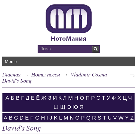
Меню
Главная
Ноты песен
Vladimir Cosma
David's Song
А
Б
В
Г
Д
Е
Ё
Ж
З
И
К
Л
М
Н
О
П
Р
С
Т
У
Ф
Х
Ц
Ч
Ш
Щ
Э
Ю
Я
A
B
C
D
E
F
G
H
I
J
K
L
M
N
O
P
Q
R
S
T
U
V
W
Y
Z
David's Song