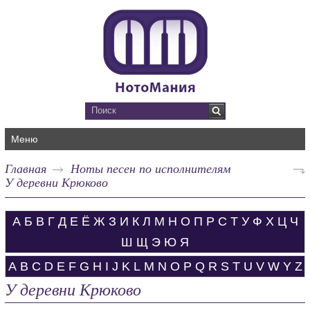
Меню
Главная
Ноты песен по исполнителям
У деревни Крюково
А
Б
В
Г
Д
Е
Ё
Ж
З
И
К
Л
М
Н
О
П
Р
С
Т
У
Ф
Х
Ц
Ч
Ш
Щ
Э
Ю
Я
A
B
C
D
E
F
G
H
I
J
K
L
M
N
O
P
Q
R
S
T
U
V
W
Y
Z
У деревни Крюково