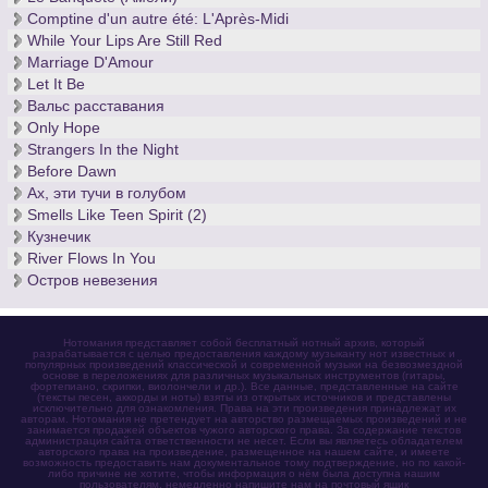
Comptine d'un autre été: L'Après-Midi
While Your Lips Are Still Red
Marriage D'Amour
Let It Be
Вальс расставания
Only Hope
Strangers In the Night
Before Dawn
Ах, эти тучи в голубом
Smells Like Teen Spirit (2)
Кузнечик
River Flows In You
Остров невезения
Нотомания представляет собой бесплатный нотный архив, который
разрабатывается с целью предоставления каждому музыканту нот известных и
популярных произведений классической и современной музыки на безвозмездной
основе в переложениях для различных музыкальных инструментов (гитары,
фортепиано, скрипки, виолончели и др.). Все данные, представленные на сайте
(тексты песен, аккорды и ноты) взяты из открытых источников и представлены
исключительно для ознакомления. Права на эти произведения принадлежат их
авторам. Нотомания не претендует на авторство размещаемых произведений и не
занимается продажей объектов чужого авторского права. За содержание текстов
администрация сайта ответственности не несет. Если вы являетесь обладателем
авторского права на произведение, размещенное на нашем сайте, и имеете
возможность предоставить нам документальное тому подтверждение, но по какой-
либо причине не хотите, чтобы информация о нём была доступна нашим
пользователям, немедленно напишите нам на почтовый ящик