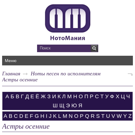
Меню
Главная
Ноты песен по исполнителям
Астры осенние
А
Б
В
Г
Д
Е
Ё
Ж
З
И
К
Л
М
Н
О
П
Р
С
Т
У
Ф
Х
Ц
Ч
Ш
Щ
Э
Ю
Я
A
B
C
D
E
F
G
H
I
J
K
L
M
N
O
P
Q
R
S
T
U
V
W
Y
Z
Астры осенние