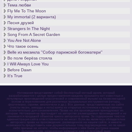
Тема любви
Fly Me To The Moon
My immortal (2 варианта)
Песня друзей
Strangers In The Night
Song From A Secret Garden
You Are Not Alone
Что такое осень
Belle из мюзикла ''Собор парижской богоматери''
Во поле берёза стояла
I Will Always Love You
Before Dawn
It's True
Нотомания представляет собой бесплатный нотный архив, который
разрабатывается с целью предоставления каждому музыканту нот известных и
популярных произведений классической и современной музыки на безвозмездной
основе в переложениях для различных музыкальных инструментов (гитары,
фортепиано, скрипки, виолончели и др.). Все данные, представленные на сайте
(тексты песен, аккорды и ноты) взяты из открытых источников и представлены
исключительно для ознакомления. Права на эти произведения принадлежат их
авторам. Нотомания не претендует на авторство размещаемых произведений и не
занимается продажей объектов чужого авторского права. За содержание текстов
администрация сайта ответственности не несет. Если вы являетесь обладателем
авторского права на произведение, размещенное на нашем сайте, и имеете
возможность предоставить нам документальное тому подтверждение, но по какой-
либо причине не хотите, чтобы информация о нём была доступна нашим
пользователям, немедленно напишите нам на почтовый ящик