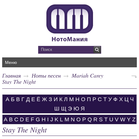
Меню
Главная
Ноты песен
Mariah Carey
Stay The Night
А
Б
В
Г
Д
Е
Ё
Ж
З
И
К
Л
М
Н
О
П
Р
С
Т
У
Ф
Х
Ц
Ч
Ш
Щ
Э
Ю
Я
A
B
C
D
E
F
G
H
I
J
K
L
M
N
O
P
Q
R
S
T
U
V
W
Y
Z
Stay The Night