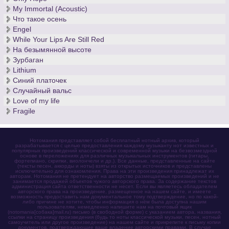
My Immortal (Acoustic)
Что такое осень
Engel
While Your Lips Are Still Red
На безымянной высоте
Зурбаган
Lithium
Синий платочек
Случайный вальс
Love of my life
Fragile
Нотомания представляет собой бесплатный нотный архив, который
разрабатывается с целью предоставления каждому музыканту нот известных и
популярных произведений классической и современной музыки на безвозмездной
основе в переложениях для различных музыкальных инструментов (гитары,
фортепиано, скрипки, виолончели и др.). Все данные, представленные на сайте
(тексты песен, аккорды и ноты) взяты из открытых источников и представлены
исключительно для ознакомления. Права на эти произведения принадлежат их
авторам. Нотомания не претендует на авторство размещаемых произведений и не
занимается продажей объектов чужого авторского права. За содержание текстов
администрация сайта ответственности не несет. Если вы являетесь обладателем
авторского права на произведение, размещенное на нашем сайте, и имеете
возможность предоставить нам документальное тому подтверждение, но по какой-
либо причине не хотите, чтобы информация о нём была доступна нашим
пользователям, немедленно напишите нам на почтовый ящик
(notomania[собака]mail.ru) письмо (в свободной форме) с указанием автора, названия,
ссылки на страницу произведения (будь то ноты классической музыки, песен, нотный
самоучитель или другое произведение) на нашем сайте и прикрепите к письму копии
документов, подтверждающие ваше владение авторскими правами. В случае