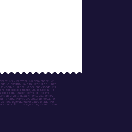
известных и популярных произведений
иано, скрипки, виолончели и др.). Все
акомления. Права на эти произведения
ого авторского права. За содержание
ещенное на нашем сайте, и имеете
была доступна нашим пользователям,
ки на страницу произведения (будь то
ентов, подтверждающие ваше владение
о из них. В этом случае администрация