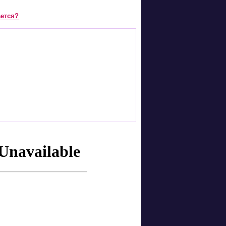
ается?