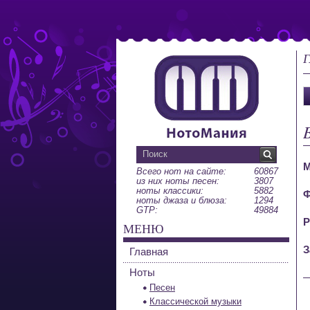
Г
М
Всего нот на сайте:
60867
из них ноты песен:
3807
ноты классики:
5882
Ф
ноты джаза и блюза:
1294
GTP:
49884
Р
МЕНЮ
З
Главная
Ноты
Песен
Классической музыки