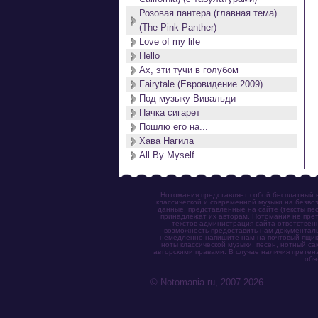
Розовая пантера (главная тема)
(The Pink Panther)
Love of my life
Hello
Ах, эти тучи в голубом
Fairytale (Евровидение 2009)
Под музыку Вивальди
Пачка сигарет
Пошлю его на...
Хава Нагила
All By Myself
Нотомания представляет собой бесплатный н
классической и современной музыки на безвоз
данные, представленные на сайте (тексты пес
принадлежат их авторам. Нотомания не прет
текстов администрация сайта ответствен
возможность предоставить нам документаль
немедленно напишите нам на почтовый ящик (n
ноты классической музыки, песен, нотный с
авторскими правами. В случае наличия претен
обя
© Notomania.ru, 2007-2026