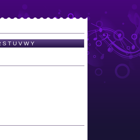
R
S
T
U
V
W
Y