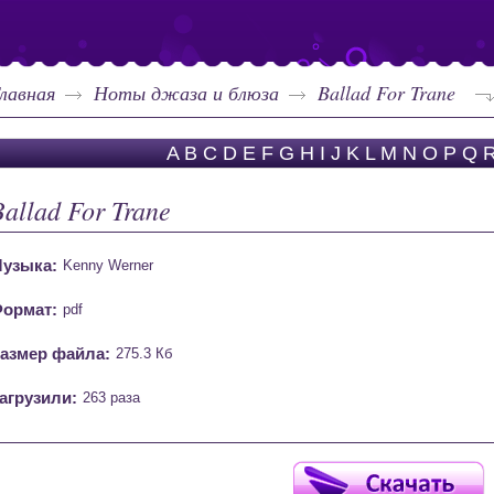
лавная
Ноты джаза и блюза
Ballad For Trane
A
B
C
D
E
F
G
H
I
J
K
L
M
N
O
P
Q
Ballad For Trane
узыка:
Kenny Werner
ормат:
pdf
азмер файла:
275.3 Кб
агрузили:
263 раза