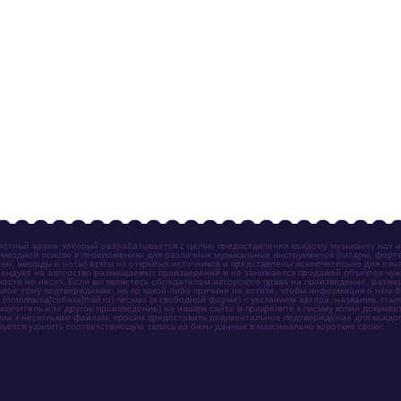
отный архив, который разрабатывается с целью предоставления каждому музыканту нот 
мездной основе в переложениях для различных музыкальных инструментов (гитары, фортеп
ен, аккорды и ноты) взяты из открытых источников и представлены исключительно для озн
ендует на авторство размещаемых произведений и не занимается продажей объектов чуж
ности не несет. Если вы являетесь обладателем авторского права на произведение, разм
ное тому подтверждение, но по какой-либо причине не хотите, чтобы информация о нём 
otomania[собака]mail.ru) письмо (в свободной форме) с указанием автора, названия, ссыл
амоучитель или другое произведение) на нашем сайте и прикрепите к письму копии докум
зии к нескольким файлам, просим предоставить документальное подтверждение для каждог
зуется удалить соответствующую запись из базы данных в максимально короткие сроки.