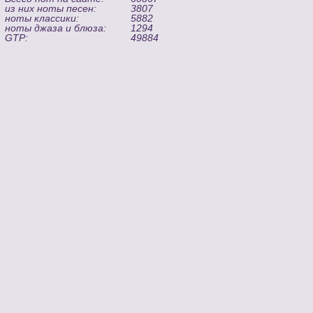
из них ноты песен:
3807
ноты классики:
5882
ноты джаза и блюза:
1294
GTP:
49884