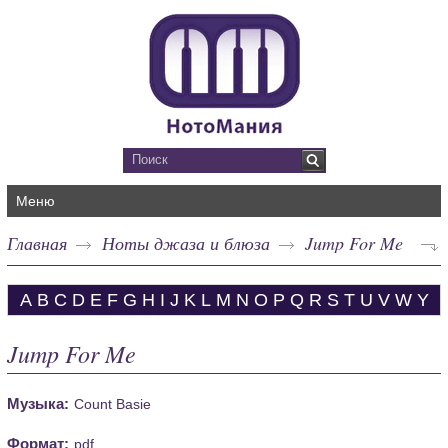
Меню
Главная
Ноты джаза и блюза
Jump For Me
A
B
C
D
E
F
G
H
I
J
K
L
M
N
O
P
Q
R
S
T
U
V
W
Y
Jump For Me
Музыка:
Count Basie
Формат:
pdf