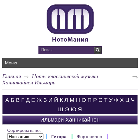
Меню
Главная
Ноты классической музыки
Ханникайнен Ильмари
А
Б
В
Г
Д
Е
Ж
З
И
Й
К
Л
М
Н
О
П
Р
С
Т
У
Ф
Х
Ц
Ч
Ш
Э
Ю
Я
Ильмари Ханникайнен
Сортировать по:
-
Гитара
- Фортепиано
-