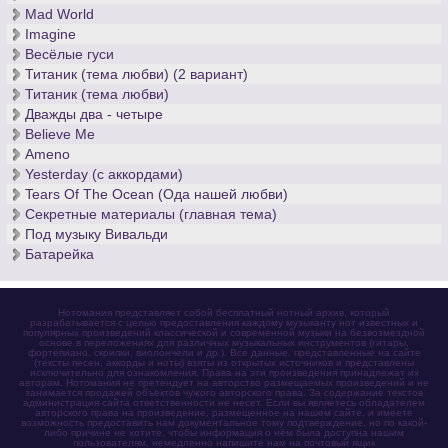
Mad World
Imagine
Весёлые гуси
Титаник (тема любви) (2 вариант)
Титаник (тема любви)
Дважды два - четыре
Believe Me
Ameno
Yesterday (с аккордами)
Tears Of The Ocean (Ода нашей любви)
Секретные материалы (главная тема)
Под музыку Вивальди
Батарейка
Нотомания представляет собой бесплатный нотный архив, который
разрабатывается с целью предоставления каждому музыканту нот известных и
популярных произведений классической и современной музыки на безвозмездной
основе в переложениях для различных музыкальных инструментов (гитары,
фортепиано, скрипки, виолончели и др.). Все данные, представленные на сайте
(тексты песен, аккорды и ноты) взяты из открытых источников и представлены
исключительно для ознакомления. Права на эти произведения принадлежат их
авторам. Нотомания не претендует на авторство размещаемых произведений и не
занимается продажей объектов чужого авторского права. За содержание текстов
администрация сайта ответственности не несет. Если вы являетесь обладателем
авторского права на произведение, размещенное на нашем сайте, и имеете
возможность предоставить нам документальное тому подтверждение, но по какой-
либо причине не хотите, чтобы информация о нём была доступна нашим
пользователям, немедленно напишите нам на почтовый ящик