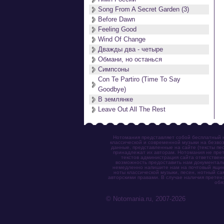
Song From A Secret Garden (3)
Before Dawn
Feeling Good
Wind Of Change
Дважды два - четыре
Обмани, но останься
Симпсоны
Con Te Partiro (Time To Say
Goodbye)
В землянке
Leave Out All The Rest
Нотомания представляет собой бесплатный н
классической и современной музыки на безвоз
данные, представленные на сайте (тексты пес
принадлежат их авторам. Нотомания не прет
текстов администрация сайта ответствен
возможность предоставить нам документаль
немедленно напишите нам на почтовый ящик (n
ноты классической музыки, песен, нотный с
авторскими правами. В случае наличия претен
обя
© Notomania.ru, 2007-2026