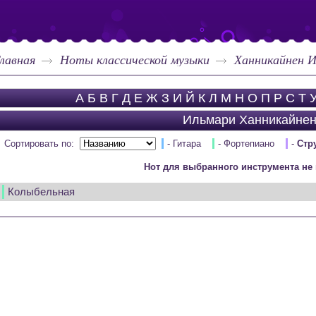
лавная
Ноты классической музыки
Ханникайнен 
А
Б
В
Г
Д
Е
Ж
З
И
Й
К
Л
М
Н
О
П
Р
С
Т
Ильмари Ханникайне
Сортировать по:
- Гитара
- Фортепиано
-
Стр
Нот для выбранного инструмента не 
Колыбельная