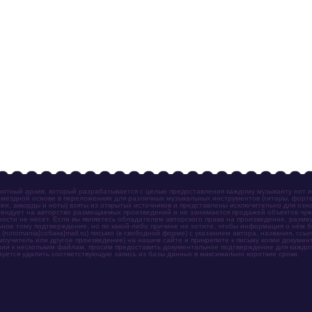
отный архив, который разрабатывается с целью предоставления каждому музыканту нот 
мездной основе в переложениях для различных музыкальных инструментов (гитары, фортеп
ен, аккорды и ноты) взяты из открытых источников и представлены исключительно для озн
ендует на авторство размещаемых произведений и не занимается продажей объектов чуж
ности не несет. Если вы являетесь обладателем авторского права на произведение, разм
ное тому подтверждение, но по какой-либо причине не хотите, чтобы информация о нём 
otomania[собака]mail.ru) письмо (в свободной форме) с указанием автора, названия, ссыл
амоучитель или другое произведение) на нашем сайте и прикрепите к письму копии докум
зии к нескольким файлам, просим предоставить документальное подтверждение для каждог
зуется удалить соответствующую запись из базы данных в максимально короткие сроки.