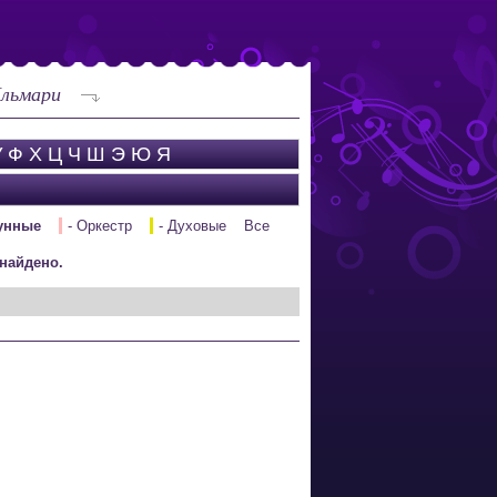
Ильмари
У
Ф
Х
Ц
Ч
Ш
Э
Ю
Я
н
унные
- Оркестр
- Духовые
Все
найдено.