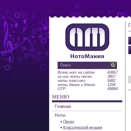
Г
Всего нот на сайте:
60867
из них ноты песен:
3807
ноты классики:
5882
ноты джаза и блюза:
1294
GTP:
49884
МЕНЮ
Главная
Ноты
Песен
Классической музыки