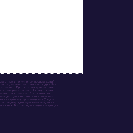
известных и популярных произведений
иано, скрипки, виолончели и др.). Все
акомления. Права на эти произведения
ого авторского права. За содержание
ещенное на нашем сайте, и имеете
была доступна нашим пользователям,
ки на страницу произведения (будь то
ентов, подтверждающие ваше владение
о из них. В этом случае администрация