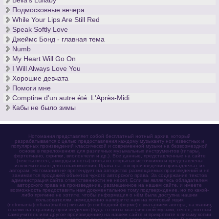
Bella's Lullaby
Подмосковные вечера
While Your Lips Are Still Red
Speak Softly Love
Джеймс Бонд - главная тема
Numb
My Heart Will Go On
I Will Always Love You
Хорошие девчата
Помоги мне
Comptine d'un autre été: L'Après-Midi
Кабы не было зимы
Нотомания представляет собой бесплатный нотный архив, который
разрабатывается с целью предоставления каждому музыканту нот известных и
популярных произведений классической и современной музыки на безвозмездной
основе в переложениях для различных музыкальных инструментов (гитары,
фортепиано, скрипки, виолончели и др.). Все данные, представленные на сайте
(тексты песен, аккорды и ноты) взяты из открытых источников и представлены
исключительно для ознакомления. Права на эти произведения принадлежат их
авторам. Нотомания не претендует на авторство размещаемых произведений и не
занимается продажей объектов чужого авторского права. За содержание текстов
администрация сайта ответственности не несет. Если вы являетесь обладателем
авторского права на произведение, размещенное на нашем сайте, и имеете
возможность предоставить нам документальное тому подтверждение, но по какой-
либо причине не хотите, чтобы информация о нём была доступна нашим
пользователям, немедленно напишите нам на почтовый ящик
(notomania[собака]mail.ru) письмо (в свободной форме) с указанием автора, названия,
ссылки на страницу произведения (будь то ноты классической музыки, песен, нотный
самоучитель или другое произведение) на нашем сайте и прикрепите к письму копии