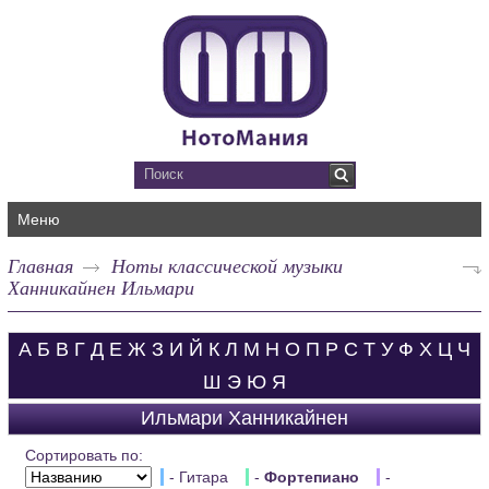
Меню
Главная
Ноты классической музыки
Ханникайнен Ильмари
А
Б
В
Г
Д
Е
Ж
З
И
Й
К
Л
М
Н
О
П
Р
С
Т
У
Ф
Х
Ц
Ч
Ш
Э
Ю
Я
Ильмари Ханникайнен
Сортировать по:
- Гитара
-
Фортепиано
-