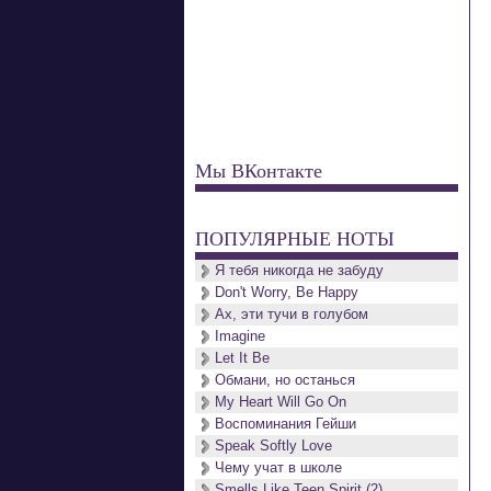
Мы ВКонтакте
ПОПУЛЯРНЫЕ НОТЫ
Я тебя никогда не забуду
Don't Worry, Be Happy
Ах, эти тучи в голубом
Imagine
Let It Be
Обмани, но останься
My Heart Will Go On
Воспоминания Гейши
Speak Softly Love
Чему учат в школе
Smells Like Teen Spirit (2)