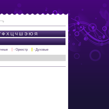
У
Ф
Х
Ц
Ч
Ш
Э
Ю
Я
унные
- Оркестр
- Духовые