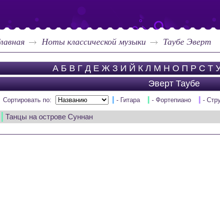
лавная
Ноты классической музыки
Таубе Эверт
А
Б
В
Г
Д
Е
Ж
З
И
Й
К
Л
М
Н
О
П
Р
С
Т
Эверт Таубе
Сортировать по:
- Гитара
- Фортепиано
- Стр
Танцы на острове Суннан