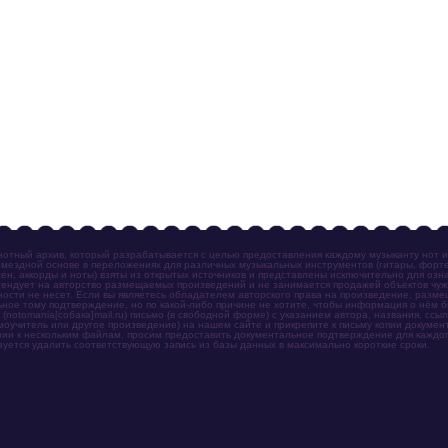
отный архив, который разрабатывается с целью предоставления каждому музыканту нот 
мездной основе в переложениях для различных музыкальных инструментов (гитары, фортеп
ен, аккорды и ноты) взяты из открытых источников и представлены исключительно для озн
ендует на авторство размещаемых произведений и не занимается продажей объектов чуж
ности не несет. Если вы являетесь обладателем авторского права на произведение, разм
ное тому подтверждение, но по какой-либо причине не хотите, чтобы информация о нём 
otomania[собака]mail.ru) письмо (в свободной форме) с указанием автора, названия, ссыл
амоучитель или другое произведение) на нашем сайте и прикрепите к письму копии докум
зии к нескольким файлам, просим предоставить документальное подтверждение для каждог
зуется удалить соответствующую запись из базы данных в максимально короткие сроки.