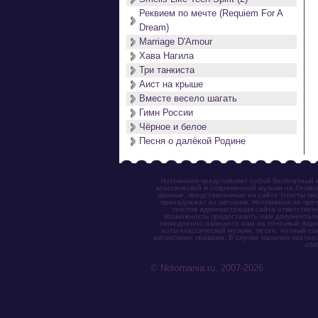
Реквием по мечте (Requiem For A
Dream)
Marriage D'Amour
Хава Нагила
Три танкиста
Аист на крыше
Вместе весело шагать
Гимн России
Чёрное и белое
Песня о далёкой Родине
Нотомания представляет собой бесплатный н
классической и современной музыки на безвоз
данные, представленные на сайте (тексты пес
принадлежат их авторам. Нотомания не прет
текстов администрация сайта ответствен
возможность предоставить нам документаль
немедленно напишите нам на почтовый ящик (n
ноты классической музыки, песен, нотный с
авторскими правами. В случае наличия претен
обя
© Notomania.ru, 2007-2026