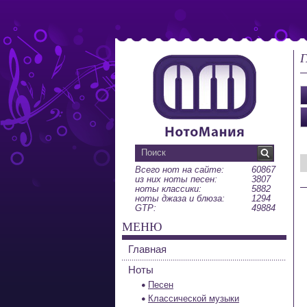
Г
Всего нот на сайте:
60867
из них ноты песен:
3807
ноты классики:
5882
ноты джаза и блюза:
1294
GTP:
49884
МЕНЮ
Главная
Ноты
Песен
Классической музыки