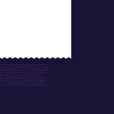
известных и популярных произведений
иано, скрипки, виолончели и др.). Все
акомления. Права на эти произведения
ого авторского права. За содержание
ещенное на нашем сайте, и имеете
была доступна нашим пользователям,
ки на страницу произведения (будь то
ентов, подтверждающие ваше владение
о из них. В этом случае администрация