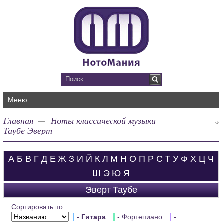
Меню
Главная
Ноты классической музыки
Таубе Эверт
А
Б
В
Г
Д
Е
Ж
З
И
Й
К
Л
М
Н
О
П
Р
С
Т
У
Ф
Х
Ц
Ч
Ш
Э
Ю
Я
Эверт Таубе
Сортировать по:
-
Гитара
- Фортепиано
-