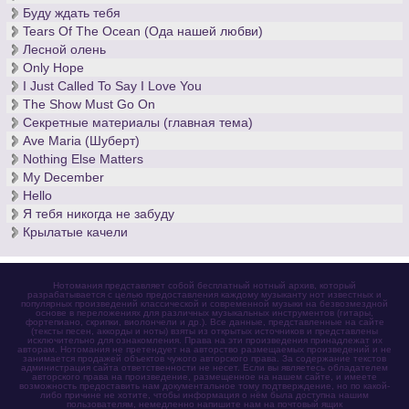
Буду ждать тебя
Tears Of The Ocean (Ода нашей любви)
Лесной олень
Only Hope
I Just Called To Say I Love You
The Show Must Go On
Секретные материалы (главная тема)
Ave Maria (Шуберт)
Nothing Else Matters
My December
Hello
Я тебя никогда не забуду
Крылатые качели
Нотомания представляет собой бесплатный нотный архив, который
разрабатывается с целью предоставления каждому музыканту нот известных и
популярных произведений классической и современной музыки на безвозмездной
основе в переложениях для различных музыкальных инструментов (гитары,
фортепиано, скрипки, виолончели и др.). Все данные, представленные на сайте
(тексты песен, аккорды и ноты) взяты из открытых источников и представлены
исключительно для ознакомления. Права на эти произведения принадлежат их
авторам. Нотомания не претендует на авторство размещаемых произведений и не
занимается продажей объектов чужого авторского права. За содержание текстов
администрация сайта ответственности не несет. Если вы являетесь обладателем
авторского права на произведение, размещенное на нашем сайте, и имеете
возможность предоставить нам документальное тому подтверждение, но по какой-
либо причине не хотите, чтобы информация о нём была доступна нашим
пользователям, немедленно напишите нам на почтовый ящик