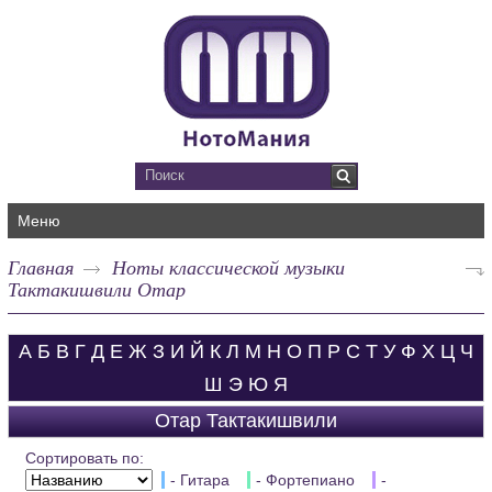
Меню
Главная
Ноты классической музыки
Тактакишвили Отар
А
Б
В
Г
Д
Е
Ж
З
И
Й
К
Л
М
Н
О
П
Р
С
Т
У
Ф
Х
Ц
Ч
Ш
Э
Ю
Я
Отар Тактакишвили
Сортировать по:
- Гитара
- Фортепиано
-