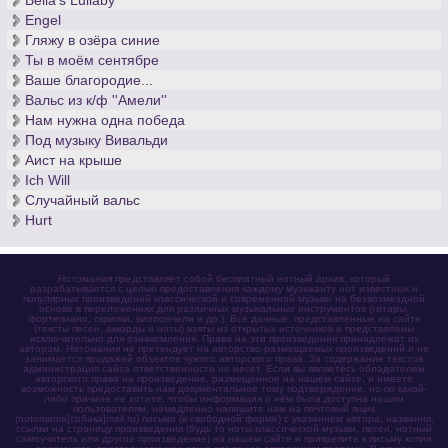
Bella's Lullaby
Engel
Гляжу в озёра синие
Ты в моём сентябре
Ваше благородие...
Вальс из к/ф ''Амели''
Нам нужна одна победа
Под музыку Вивальди
Аист на крыше
Ich Will
Случайный вальс
Hurt
Нотомания представляет собой бесплатный нотный архив, который
разрабатывается с целью предоставления каждому музыканту нот известных и
популярных произведений классической и современной музыки на безвозмездной
основе в переложениях для различных музыкальных инструментов (гитары,
фортепиано, скрипки, виолончели и др.). Все данные, представленные на сайте
(тексты песен, аккорды и ноты) взяты из открытых источников и представлены
исключительно для ознакомления. Права на эти произведения принадлежат их
авторам. Нотомания не претендует на авторство размещаемых произведений и не
занимается продажей объектов чужого авторского права. За содержание текстов
администрация сайта ответственности не несет. Если вы являетесь обладателем
авторского права на произведение, размещенное на нашем сайте, и имеете
возможность предоставить нам документальное тому подтверждение, но по какой-
либо причине не хотите, чтобы информация о нём была доступна нашим
пользователям, немедленно напишите нам на почтовый ящик
(notomania[собака]mail.ru) письмо (в свободной форме) с указанием автора, названия,
ссылки на страницу произведения (будь то ноты классической музыки, песен, нотный
самоучитель или другое произведение) на нашем сайте и прикрепите к письму копии