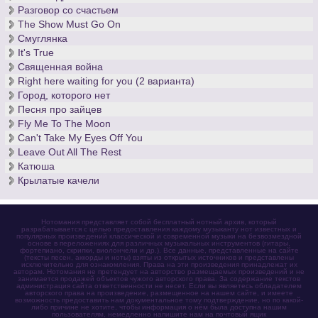
Разговор со счастьем
The Show Must Go On
Смуглянка
It's True
Священная война
Right here waiting for you (2 варианта)
Город, которого нет
Песня про зайцев
Fly Me To The Moon
Can't Take My Eyes Off You
Leave Out All The Rest
Катюша
Крылатые качели
Нотомания представляет собой бесплатный нотный архив, который
разрабатывается с целью предоставления каждому музыканту нот известных и
популярных произведений классической и современной музыки на безвозмездной
основе в переложениях для различных музыкальных инструментов (гитары,
фортепиано, скрипки, виолончели и др.). Все данные, представленные на сайте
(тексты песен, аккорды и ноты) взяты из открытых источников и представлены
исключительно для ознакомления. Права на эти произведения принадлежат их
авторам. Нотомания не претендует на авторство размещаемых произведений и не
занимается продажей объектов чужого авторского права. За содержание текстов
администрация сайта ответственности не несет. Если вы являетесь обладателем
авторского права на произведение, размещенное на нашем сайте, и имеете
возможность предоставить нам документальное тому подтверждение, но по какой-
либо причине не хотите, чтобы информация о нём была доступна нашим
пользователям, немедленно напишите нам на почтовый ящик