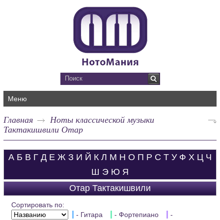
Меню
Главная
Ноты классической музыки
Тактакишвили Отар
А
Б
В
Г
Д
Е
Ж
З
И
Й
К
Л
М
Н
О
П
Р
С
Т
У
Ф
Х
Ц
Ч
Ш
Э
Ю
Я
Отар Тактакишвили
Сортировать по:
- Гитара
- Фортепиано
-