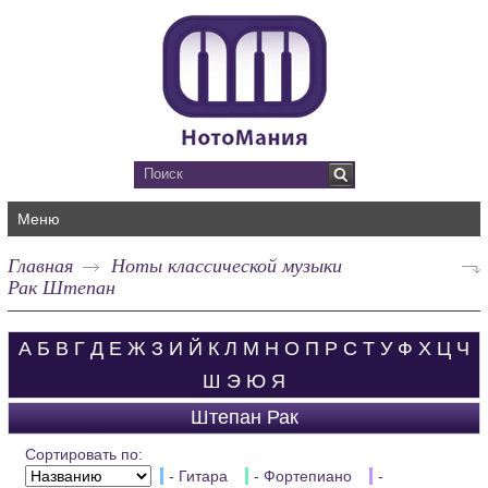
Меню
Главная
Ноты классической музыки
Рак Штепан
А
Б
В
Г
Д
Е
Ж
З
И
Й
К
Л
М
Н
О
П
Р
С
Т
У
Ф
Х
Ц
Ч
Ш
Э
Ю
Я
Штепан Рак
Сортировать по:
- Гитара
- Фортепиано
-