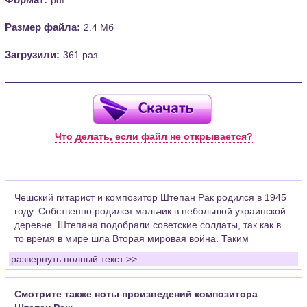
Размер файла:
2.4 Мб
Загрузили:
361 раз
Что делать, если файл не открывается?
Чешский гитарист и композитор Штепан Рак родился в 1945
году. Собственно родился мальчик в небольшой украинской
деревне. Штепана подобрали советские солдаты, так как в
то время в мире шла Вторая мировая война. Таким
образом, он оказался в Чехословакии, где и был усыновлен.
развернуть полный текст >>
Приемные родители всегда заботились о сыне и дали ему
отличное образование.
Смотрите также ноты произведений композитора
Сначала он учился в Праге в Школе изящных искусств,