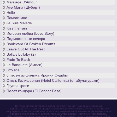
Marriage D'Amour
Ave Maria (Шуберт)
Hello
Помоги мне
Je Suis Malade
Kiss the rain
История любви (Love Story)
Подмосковные вечера
Boulevard Of Broken Dreams
Leave Out All The Rest
Bella's Lullaby (2)
Fade To Black
Le Banquete (Амели)
Это всё
6 песен из фильма Ирония Судьбы
Отель Калифорния (Hotel California) (с табулатурами)
Группа крови
Полёт кондора (El Condor Pasa)
Нотомания представляет собой бесплатный нотный архив, который
разрабатывается с целью предоставления каждому музыканту нот известных и
популярных произведений классической и современной музыки на безвозмездной
основе в переложениях для различных музыкальных инструментов (гитары,
фортепиано, скрипки, виолончели и др.). Все данные, представленные на сайте