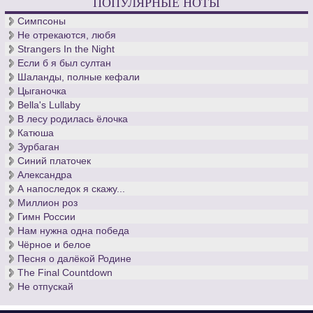
ПОПУЛЯРНЫЕ НОТЫ
Симпсоны
Не отрекаются, любя
Strangers In the Night
Если б я был султан
Шаланды, полные кефали
Цыганочка
Bella's Lullaby
В лесу родилась ёлочка
Катюша
Зурбаган
Синий платочек
Александра
А напоследок я скажу...
Миллион роз
Гимн России
Нам нужна одна победа
Чёрное и белое
Песня о далёкой Родине
The Final Countdown
Не отпускай