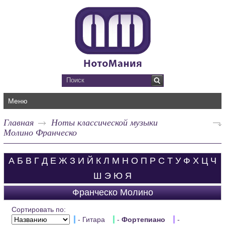
Меню
Главная
Ноты классической музыки
Молино Франческо
А
Б
В
Г
Д
Е
Ж
З
И
Й
К
Л
М
Н
О
П
Р
С
Т
У
Ф
Х
Ц
Ч
Ш
Э
Ю
Я
Франческо Молино
Сортировать по:
- Гитара
-
Фортепиано
-