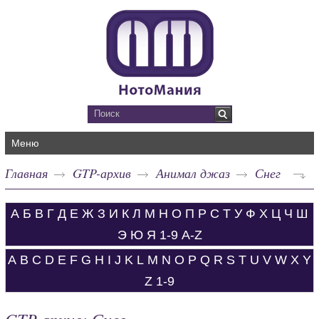
Меню
Главная
GTP-архив
Анимал джаз
Снег
А
Б
В
Г
Д
Е
Ж
З
И
К
Л
М
Н
О
П
Р
С
Т
У
Ф
Х
Ц
Ч
Ш
Э
Ю
Я
1-9
A-Z
A
B
C
D
E
F
G
H
I
J
K
L
M
N
O
P
Q
R
S
T
U
V
W
X
Y
Z
1-9
GTP-архив: Снег