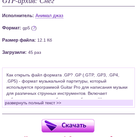
Исполнитель:
Анимал джаз
Формат:
?
gp5 (
)
Размер файла:
12.1 Кб
Загрузили:
45 раз
Как открыть файл формата .GP? .GP (.GTP, .GP3, .GP4,
.GP5) - формат музыкальной партитуры, который
используется программой Guitar Pro для написания музыки
для различных струнных инструментов. Включает
табулатуры для гитары, бас-гитары, банджо. Широко
развернуть полный текст >>
применяется для создания партитур, которые затем
возможно проиграть с помощью данных MIDI или
напечатать на принтере.
Для открытия нот этого формата Вам необходимо
установить у себя на рабочем компьютере программу Guitar
Pro (желательно, последней версии). Скачать её можно с