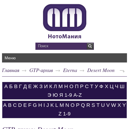
Меню
Главная
GTP-архив
Eterna
Desert Moon
А
Б
В
Г
Д
Е
Ж
З
И
К
Л
М
Н
О
П
Р
С
Т
У
Ф
Х
Ц
Ч
Ш
Э
Ю
Я
1-9
A-Z
A
B
C
D
E
F
G
H
I
J
K
L
M
N
O
P
Q
R
S
T
U
V
W
X
Y
Z
1-9
GTP-архив: Desert Moon