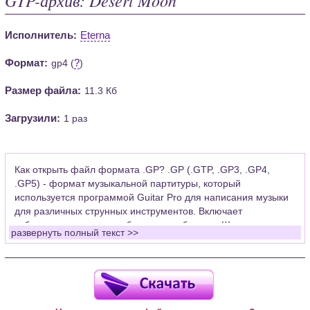
Исполнитель:
Eterna
Формат:
?
gp4 (
)
Размер файла:
11.3 Кб
Загрузили:
1 раз
Как открыть файл формата .GP? .GP (.GTP, .GP3, .GP4,
.GP5) - формат музыкальной партитуры, который
используется программой Guitar Pro для написания музыки
для различных струнных инструментов. Включает
табулатуры для гитары, бас-гитары, банджо. Широко
развернуть полный текст >>
применяется для создания партитур, которые затем
возможно проиграть с помощью данных MIDI или
напечатать на принтере.
Для открытия нот этого формата Вам необходимо
установить у себя на рабочем компьютере программу Guitar
Pro (желательно, последней версии). Скачать её можно с