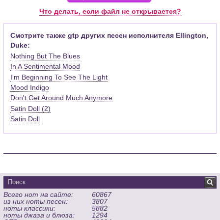
Pro (желательно, последней версии). Скачать её можно с
Что делать, если файл не открывается?
официального сайта программы (
Скачать
) или найти
бесплатную версию на руском языке (
Найти
).
Смотрите также gtp других песен исполнителя Ellington,
Duke:
Функционал программы:
Nothing But The Blues
Запись музыкальных произведений для гитары, бас-гитары,
In A Sentimental Mood
банджо и множества других инструментов и ансамблей в
I'm Beginning To See The Light
виде табулатур или нотной графики (при создании
табулатуры отображается соответствующая ей строчка с
Mood Indigo
нотами и наоборот);
Don't Get Around Much Anymore
Создание произведений для духовых, струнных, клавишных
Satin Doll (2)
и других музыкальных инструментов;
Satin Doll
Создание партий для барабанов и перкуссии;
Интеграция текста песен в ноты и привязка его к нотам
дорожек с партией вокала;
Встроенный определитель и визуализатор аккордов для
гитары;
Экспортирование музыкальных партитур в MIDI, ASCII,
MusicXML, WAV, PNG, PDF, GP5 (в Guitar Pro 6), подготовка к
Всего нот на сайте:
60867
печати;
из них ноты песен:
3807
Импортирование из MIDI, ASCII,MusicXML, Power Tab (.ptb),
ноты классики:
5882
TablEdit (.tef)
ноты джаза и блюза:
1294