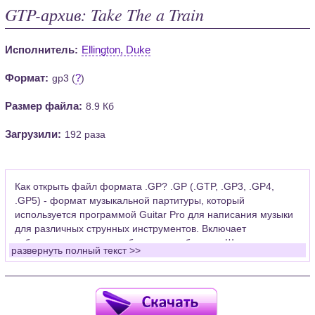
GTP-архив: Take The a Train
Исполнитель:
Ellington, Duke
Формат:
?
gp3 (
)
Размер файла:
8.9 Кб
Загрузили:
192 раза
Как открыть файл формата .GP? .GP (.GTP, .GP3, .GP4,
.GP5) - формат музыкальной партитуры, который
используется программой Guitar Pro для написания музыки
для различных струнных инструментов. Включает
табулатуры для гитары, бас-гитары, банджо. Широко
развернуть полный текст >>
применяется для создания партитур, которые затем
возможно проиграть с помощью данных MIDI или
напечатать на принтере.
Для открытия нот этого формата Вам необходимо
установить у себя на рабочем компьютере программу Guitar