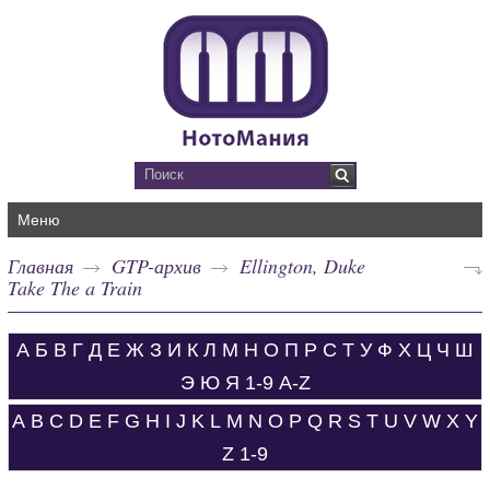
Меню
Главная
GTP-архив
Ellington, Duke
Take The a Train
А
Б
В
Г
Д
Е
Ж
З
И
К
Л
М
Н
О
П
Р
С
Т
У
Ф
Х
Ц
Ч
Ш
Э
Ю
Я
1-9
A-Z
A
B
C
D
E
F
G
H
I
J
K
L
M
N
O
P
Q
R
S
T
U
V
W
X
Y
Z
1-9