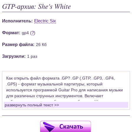
GTP-архив: She's White
Исполнитель:
Electric Six
Формат:
?
gp4 (
)
Размер файла:
26 Кб
Загрузили:
1 раз
Как открыть файл формата .GP? .GP (.GTP, .GP3, .GP4,
.GP5) - формат музыкальной партитуры, который
используется программой Guitar Pro для написания музыки
для различных струнных инструментов. Включает
табулатуры для гитары, бас-гитары, банджо. Широко
развернуть полный текст >>
применяется для создания партитур, которые затем
возможно проиграть с помощью данных MIDI или
напечатать на принтере.
Для открытия нот этого формата Вам необходимо
установить у себя на рабочем компьютере программу Guitar