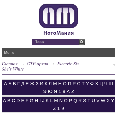
Меню
Главная
GTP-архив
Electric Six
She's White
А
Б
В
Г
Д
Е
Ж
З
И
К
Л
М
Н
О
П
Р
С
Т
У
Ф
Х
Ц
Ч
Ш
Э
Ю
Я
1-9
A-Z
A
B
C
D
E
F
G
H
I
J
K
L
M
N
O
P
Q
R
S
T
U
V
W
X
Y
Z
1-9