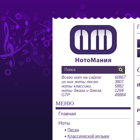
Г
Всего нот на сайте:
60867
из них ноты песен:
3807
И
ноты классики:
5882
ноты джаза и блюза:
1294
GTP:
49884
Ф
МЕНЮ
Р
Главная
Ноты
З
Песен
Классической музыки