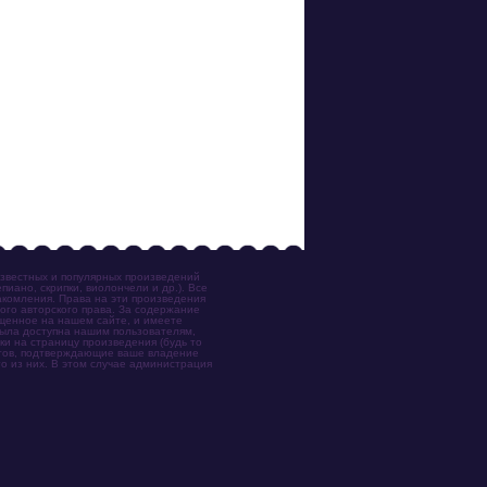
известных и популярных произведений
иано, скрипки, виолончели и др.). Все
акомления. Права на эти произведения
ого авторского права. За содержание
ещенное на нашем сайте, и имеете
была доступна нашим пользователям,
ки на страницу произведения (будь то
ентов, подтверждающие ваше владение
о из них. В этом случае администрация