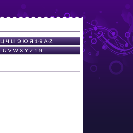
Ц
Ч
Ш
Э
Ю
Я
1-9
A-Z
T
U
V
W
X
Y
Z
1-9