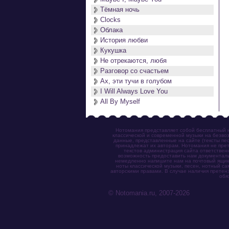
Тёмная ночь
Clocks
Облака
История любви
Кукушка
Не отрекаются, любя
Разговор со счастьем
Ах, эти тучи в голубом
I Will Always Love You
All By Myself
Нотомания представляет собой бесплатный н
классической и современной музыки на безвоз
данные, представленные на сайте (тексты пес
принадлежат их авторам. Нотомания не прет
текстов администрация сайта ответствен
возможность предоставить нам документаль
немедленно напишите нам на почтовый ящик (n
ноты классической музыки, песен, нотный с
авторскими правами. В случае наличия претен
обя
© Notomania.ru, 2007-2026