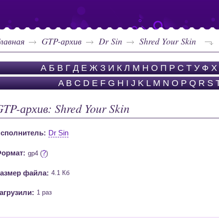
лавная
GTP-архив
Dr Sin
Shred Your Skin
А
Б
В
Г
Д
Е
Ж
З
И
К
Л
М
Н
О
П
Р
С
Т
У
Ф
Х
A
B
C
D
E
F
G
H
I
J
K
L
M
N
O
P
Q
R
S
GTP-архив: Shred Your Skin
сполнитель:
Dr Sin
ормат:
?
gp4 (
)
азмер файла:
4.1 Кб
агрузили:
1 раз