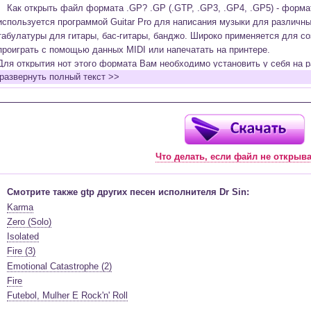
Как открыть файл формата .GP? .GP (.GTP, .GP3, .GP4, .GP5) - форм
используется программой Guitar Pro для написания музыки для различн
табулатуры для гитары, бас-гитары, банджо. Широко применяется для со
проиграть с помощью данных MIDI или напечатать на принтере.
Для открытия нот этого формата Вам необходимо установить у себя на р
развернуть полный текст >>
(желательно, последней версии). Скачать её можно с официального сайт
бесплатную версию на руском языке (
Найти
).
Функционал программы:
Запись музыкальных произведений для гитары, бас-гитары, банджо и мн
в виде табулатур или нотной графики (при создании табулатуры отображ
Что делать, если файл не открыв
нотами и наоборот);
Создание произведений для духовых, струнных, клавишных и других му
Создание партий для барабанов и перкуссии;
Смотрите также gtp других песен исполнителя Dr Sin:
Интеграция текста песен в ноты и привязка его к нотам дорожек с партие
Karma
Встроенный определитель и визуализатор аккордов для гитары;
Zero (Solo)
Экспортирование музыкальных партитур в MIDI, ASCII, MusicXML, WAV, PN
Isolated
к печати;
Fire (3)
Импортирование из MIDI, ASCII,MusicXML, Power Tab (.ptb), TablEdit (.tef)
Emotional Catastrophe (2)
Виртуальный гитарный гриф, клавиатура фортепиано и панель ударных 
Fire
ноты, проигрываемые в текущий момент. Удобное создание и редактиров
Futebol, Mulher E Rock'n' Roll
инструмента с их помощью;