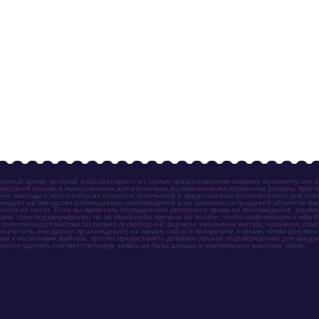
отный архив, который разрабатывается с целью предоставления каждому музыканту нот 
мездной основе в переложениях для различных музыкальных инструментов (гитары, фортеп
ен, аккорды и ноты) взяты из открытых источников и представлены исключительно для озн
ендует на авторство размещаемых произведений и не занимается продажей объектов чуж
ности не несет. Если вы являетесь обладателем авторского права на произведение, разм
ное тому подтверждение, но по какой-либо причине не хотите, чтобы информация о нём 
otomania[собака]mail.ru) письмо (в свободной форме) с указанием автора, названия, ссыл
амоучитель или другое произведение) на нашем сайте и прикрепите к письму копии докум
зии к нескольким файлам, просим предоставить документальное подтверждение для каждог
зуется удалить соответствующую запись из базы данных в максимально короткие сроки.