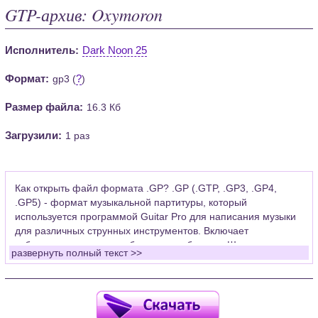
GTP-архив: Oxymoron
Исполнитель:
Dark Noon 25
Формат:
?
gp3 (
)
Размер файла:
16.3 Кб
Загрузили:
1 раз
Как открыть файл формата .GP? .GP (.GTP, .GP3, .GP4,
.GP5) - формат музыкальной партитуры, который
используется программой Guitar Pro для написания музыки
для различных струнных инструментов. Включает
табулатуры для гитары, бас-гитары, банджо. Широко
развернуть полный текст >>
применяется для создания партитур, которые затем
возможно проиграть с помощью данных MIDI или
напечатать на принтере.
Для открытия нот этого формата Вам необходимо
установить у себя на рабочем компьютере программу Guitar