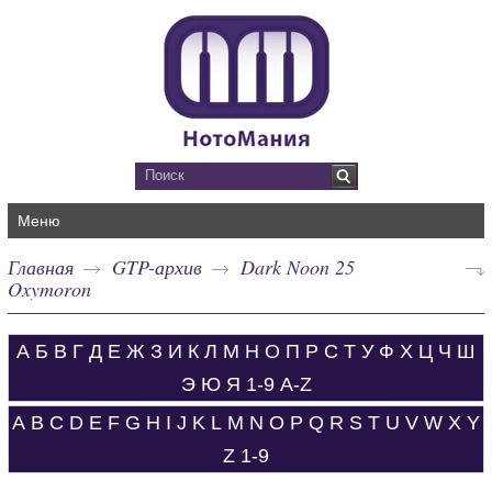
Меню
Главная
GTP-архив
Dark Noon 25
Oxymoron
А
Б
В
Г
Д
Е
Ж
З
И
К
Л
М
Н
О
П
Р
С
Т
У
Ф
Х
Ц
Ч
Ш
Э
Ю
Я
1-9
A-Z
A
B
C
D
E
F
G
H
I
J
K
L
M
N
O
P
Q
R
S
T
U
V
W
X
Y
Z
1-9