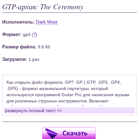
GTP-архив: The Ceremony
Исполнитель:
Dark Moor
Формат:
?
gp4 (
)
Размер файла:
9.6 Кб
Загрузили:
1 раз
Как открыть файл формата .GP? .GP (.GTP, .GP3, .GP4,
.GP5) - формат музыкальной партитуры, который
используется программой Guitar Pro для написания музыки
для различных струнных инструментов. Включает
табулатуры для гитары, бас-гитары, банджо. Широко
развернуть полный текст >>
применяется для создания партитур, которые затем
возможно проиграть с помощью данных MIDI или
напечатать на принтере.
Для открытия нот этого формата Вам необходимо
установить у себя на рабочем компьютере программу Guitar