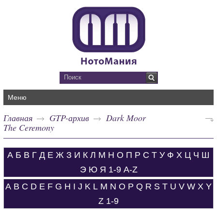
Меню
Главная
GTP-архив
Dark Moor
The Ceremony
А
Б
В
Г
Д
Е
Ж
З
И
К
Л
М
Н
О
П
Р
С
Т
У
Ф
Х
Ц
Ч
Ш
Э
Ю
Я
1-9
A-Z
A
B
C
D
E
F
G
H
I
J
K
L
M
N
O
P
Q
R
S
T
U
V
W
X
Y
Z
1-9