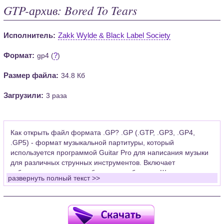
GTP-архив: Bored To Tears
Исполнитель:
Zakk Wylde & Black Label Society
Формат:
?
gp4 (
)
Размер файла:
34.8 Кб
Загрузили:
3 раза
Как открыть файл формата .GP? .GP (.GTP, .GP3, .GP4,
.GP5) - формат музыкальной партитуры, который
используется программой Guitar Pro для написания музыки
для различных струнных инструментов. Включает
табулатуры для гитары, бас-гитары, банджо. Широко
развернуть полный текст >>
применяется для создания партитур, которые затем
возможно проиграть с помощью данных MIDI или
напечатать на принтере.
Для открытия нот этого формата Вам необходимо
установить у себя на рабочем компьютере программу Guitar