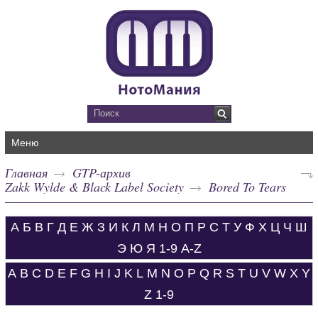
Меню
Главная
GTP-архив
Zakk Wylde & Black Label Society
Bored To Tears
А
Б
В
Г
Д
Е
Ж
З
И
К
Л
М
Н
О
П
Р
С
Т
У
Ф
Х
Ц
Ч
Ш
Э
Ю
Я
1-9
A-Z
A
B
C
D
E
F
G
H
I
J
K
L
M
N
O
P
Q
R
S
T
U
V
W
X
Y
Z
1-9