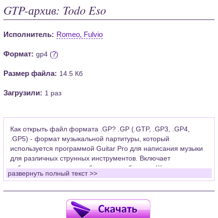
GTP-архив: Todo Eso
Исполнитель:
Romeo, Fulvio
Формат:
?
gp4 (
)
Размер файла:
14.5 Кб
Загрузили:
1 раз
Как открыть файл формата .GP? .GP (.GTP, .GP3, .GP4,
.GP5) - формат музыкальной партитуры, который
используется программой Guitar Pro для написания музыки
для различных струнных инструментов. Включает
табулатуры для гитары, бас-гитары, банджо. Широко
развернуть полный текст >>
применяется для создания партитур, которые затем
возможно проиграть с помощью данных MIDI или
напечатать на принтере.
Для открытия нот этого формата Вам необходимо
установить у себя на рабочем компьютере программу Guitar