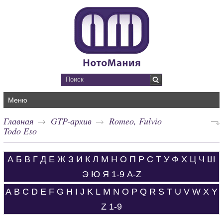
Меню
Главная
GTP-архив
Romeo, Fulvio
Todo Eso
А
Б
В
Г
Д
Е
Ж
З
И
К
Л
М
Н
О
П
Р
С
Т
У
Ф
Х
Ц
Ч
Ш
Э
Ю
Я
1-9
A-Z
A
B
C
D
E
F
G
H
I
J
K
L
M
N
O
P
Q
R
S
T
U
V
W
X
Y
Z
1-9