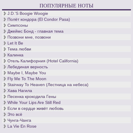
ПОПУЛЯРНЫЕ НОТЫ
J.D.'S Boogie Woogie
Полёт кондора (El Condor Pasa)
Симпсоны
Джеймс Бонд - главная тема
Позвони мне, позвони
Let It Be
Тема любви
Калинка
Отель Калифорния (Hotel California)
Лебединая верность
Maybe I, Maybe You
Fly Me To The Moon
Stairway To Heaven (Лестница на небеса)
Хава Нагила
Песенка крокодила Гены
While Your Lips Are Still Red
Если в сердце живёт любовь
Это всё
Чунга-Чанга
La Vie En Rose