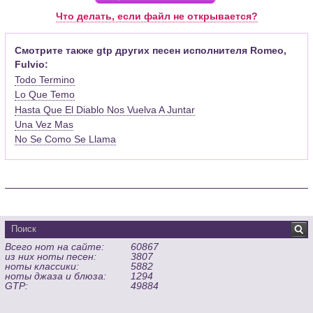
Pro (желательно, последней версии). Скачать её можно с
Что делать, если файл не открывается?
официального сайта программы (
Скачать
) или найти
бесплатную версию на руском языке (
Найти
).
Смотрите также gtp других песен исполнителя Romeo,
Fulvio:
Функционал программы:
Todo Termino
Запись музыкальных произведений для гитары, бас-гитары,
Lo Que Temo
банджо и множества других инструментов и ансамблей в
Hasta Que El Diablo Nos Vuelva A Juntar
виде табулатур или нотной графики (при создании
табулатуры отображается соответствующая ей строчка с
Una Vez Mas
нотами и наоборот);
No Se Como Se Llama
Создание произведений для духовых, струнных, клавишных
и других музыкальных инструментов;
Создание партий для барабанов и перкуссии;
Интеграция текста песен в ноты и привязка его к нотам
дорожек с партией вокала;
Встроенный определитель и визуализатор аккордов для
гитары;
Всего нот на сайте:
60867
Экспортирование музыкальных партитур в MIDI, ASCII,
из них ноты песен:
3807
MusicXML, WAV, PNG, PDF, GP5 (в Guitar Pro 6), подготовка к
ноты классики:
5882
ноты джаза и блюза:
1294
печати;
GTP:
49884
Импортирование из MIDI, ASCII,MusicXML, Power Tab (.ptb),
TablEdit (.tef)