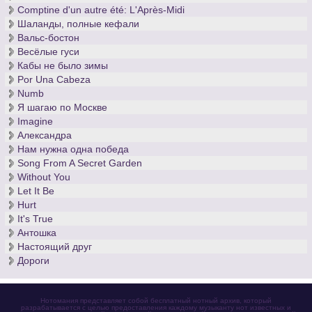
Comptine d'un autre été: L'Après-Midi
Шаланды, полные кефали
Вальс-бостон
Весёлые гуси
Кабы не было зимы
Por Una Cabeza
Numb
Я шагаю по Москве
Imagine
Александра
Нам нужна одна победа
Song From A Secret Garden
Without You
Let It Be
Hurt
It's True
Антошка
Настоящий друг
Дороги
Нотомания представляет собой бесплатный нотный архив, который
разрабатывается с целью предоставления каждому музыканту нот известных и