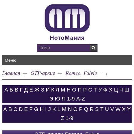
Меню
Главная
GTP-архив
Romeo, Fulvio
А
Б
В
Г
Д
Е
Ж
З
И
К
Л
М
Н
О
П
Р
С
Т
У
Ф
Х
Ц
Ч
Ш
Э
Ю
Я
1-9
A-Z
A
B
C
D
E
F
G
H
I
J
K
L
M
N
O
P
Q
R
S
T
U
V
W
X
Y
Z
1-9