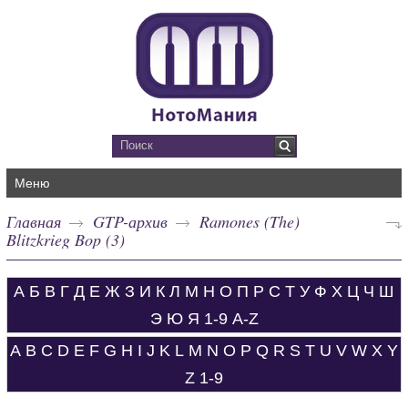
Меню
Главная
GTP-архив
Ramones (The)
Blitzkrieg Bop (3)
А
Б
В
Г
Д
Е
Ж
З
И
К
Л
М
Н
О
П
Р
С
Т
У
Ф
Х
Ц
Ч
Ш
Э
Ю
Я
1-9
A-Z
A
B
C
D
E
F
G
H
I
J
K
L
M
N
O
P
Q
R
S
T
U
V
W
X
Y
Z
1-9