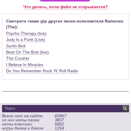
Pro (желательно, последней версии). Скачать её можно с
Что делать, если файл не открывается?
официального сайта программы (
Скачать
) или найти
бесплатную версию на руском языке (
Найти
).
Смотрите также gtp других песен исполнителя Ramones
(The):
Функционал программы:
Psycho Therapy (live)
Запись музыкальных произведений для гитары, бас-гитары,
Judy Is a Punk (Live)
банджо и множества других инструментов и ансамблей в
Surfin Bird
виде табулатур или нотной графики (при создании
табулатуры отображается соответствующая ей строчка с
Beat On The Brat (live)
нотами и наоборот);
The Crusher
Создание произведений для духовых, струнных, клавишных
I Believe In Miracles
и других музыкальных инструментов;
Do You Remember Rock 'N' Roll Radio
Создание партий для барабанов и перкуссии;
Интеграция текста песен в ноты и привязка его к нотам
дорожек с партией вокала;
Встроенный определитель и визуализатор аккордов для
гитары;
Экспортирование музыкальных партитур в MIDI, ASCII,
MusicXML, WAV, PNG, PDF, GP5 (в Guitar Pro 6), подготовка к
Всего нот на сайте:
60867
печати;
из них ноты песен:
3807
Импортирование из MIDI, ASCII,MusicXML, Power Tab (.ptb),
ноты классики:
5882
TablEdit (.tef)
ноты джаза и блюза:
1294