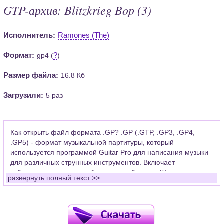
GTP-архив: Blitzkrieg Bop (3)
Исполнитель:
Ramones (The)
Формат:
?
gp4 (
)
Размер файла:
16.8 Кб
Загрузили:
5 раз
Как открыть файл формата .GP? .GP (.GTP, .GP3, .GP4,
.GP5) - формат музыкальной партитуры, который
используется программой Guitar Pro для написания музыки
для различных струнных инструментов. Включает
табулатуры для гитары, бас-гитары, банджо. Широко
развернуть полный текст >>
применяется для создания партитур, которые затем
возможно проиграть с помощью данных MIDI или
напечатать на принтере.
Для открытия нот этого формата Вам необходимо
установить у себя на рабочем компьютере программу Guitar