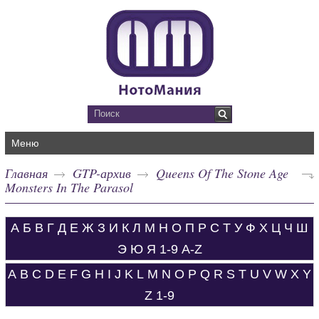
Меню
Главная
GTP-архив
Queens Of The Stone Age
Monsters In The Parasol
А
Б
В
Г
Д
Е
Ж
З
И
К
Л
М
Н
О
П
Р
С
Т
У
Ф
Х
Ц
Ч
Ш
Э
Ю
Я
1-9
A-Z
A
B
C
D
E
F
G
H
I
J
K
L
M
N
O
P
Q
R
S
T
U
V
W
X
Y
Z
1-9