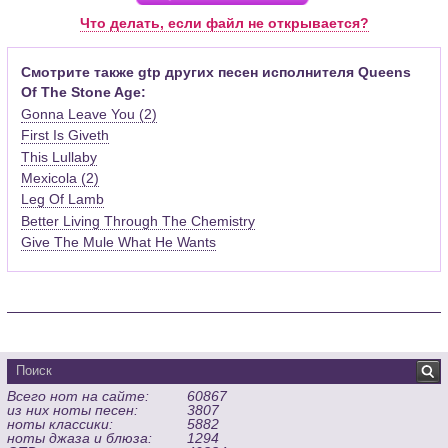
Pro (желательно, последней версии). Скачать её можно с
Что делать, если файл не открывается?
официального сайта программы (
Скачать
) или найти
бесплатную версию на руском языке (
Найти
).
Смотрите также gtp других песен исполнителя Queens
Of The Stone Age:
Функционал программы:
Gonna Leave You (2)
Запись музыкальных произведений для гитары, бас-гитары,
First Is Giveth
банджо и множества других инструментов и ансамблей в
This Lullaby
виде табулатур или нотной графики (при создании
табулатуры отображается соответствующая ей строчка с
Mexicola (2)
нотами и наоборот);
Leg Of Lamb
Создание произведений для духовых, струнных, клавишных
Better Living Through The Chemistry
и других музыкальных инструментов;
Give The Mule What He Wants
Создание партий для барабанов и перкуссии;
Интеграция текста песен в ноты и привязка его к нотам
дорожек с партией вокала;
Встроенный определитель и визуализатор аккордов для
гитары;
Экспортирование музыкальных партитур в MIDI, ASCII,
MusicXML, WAV, PNG, PDF, GP5 (в Guitar Pro 6), подготовка к
Всего нот на сайте:
60867
печати;
из них ноты песен:
3807
Импортирование из MIDI, ASCII,MusicXML, Power Tab (.ptb),
ноты классики:
5882
TablEdit (.tef)
ноты джаза и блюза:
1294