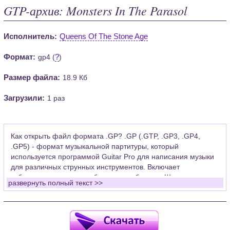
GTP-архив: Monsters In The Parasol
Исполнитель:
Queens Of The Stone Age
Формат:
?
gp4 (
)
Размер файла:
18.9 Кб
Загрузили:
1 раз
Как открыть файл формата .GP? .GP (.GTP, .GP3, .GP4,
.GP5) - формат музыкальной партитуры, который
используется программой Guitar Pro для написания музыки
для различных струнных инструментов. Включает
табулатуры для гитары, бас-гитары, банджо. Широко
развернуть полный текст >>
применяется для создания партитур, которые затем
возможно проиграть с помощью данных MIDI или
напечатать на принтере.
Для открытия нот этого формата Вам необходимо
установить у себя на рабочем компьютере программу Guitar