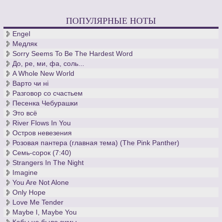
ПОПУЛЯРНЫЕ НОТЫ
Engel
Медляк
Sorry Seems To Be The Hardest Word
До, ре, ми, фа, соль...
A Whole New World
Варто чи нi
Разговор со счастьем
Песенка Чебурашки
Это всё
River Flows In You
Остров невезения
Розовая пантера (главная тема) (The Pink Panther)
Семь-сорок (7:40)
Strangers In The Night
Imagine
You Are Not Alone
Only Hope
Love Me Tender
Maybe I, Maybe You