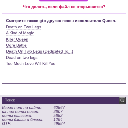
Pro (желательно, последней версии). Скачать её можно с
Что делать, если файл не открывается?
официального сайта программы (
Скачать
) или найти
бесплатную версию на руском языке (
Найти
).
Смотрите также gtp других песен исполнителя Queen:
Death on Two Legs
Функционал программы:
A Kind of Magic
Запись музыкальных произведений для гитары, бас-гитары,
Killer Queen
банджо и множества других инструментов и ансамблей в
виде табулатур или нотной графики (при создании
Ogre Battle
табулатуры отображается соответствующая ей строчка с
Death On Two Legs (Dedicated To...)
нотами и наоборот);
Dead on two legs
Создание произведений для духовых, струнных, клавишных
Too Much Love Will Kill You
и других музыкальных инструментов;
Создание партий для барабанов и перкуссии;
Интеграция текста песен в ноты и привязка его к нотам
дорожек с партией вокала;
Встроенный определитель и визуализатор аккордов для
гитары;
Экспортирование музыкальных партитур в MIDI, ASCII,
Всего нот на сайте:
60867
MusicXML, WAV, PNG, PDF, GP5 (в Guitar Pro 6), подготовка к
из них ноты песен:
3807
печати;
ноты классики:
5882
Импортирование из MIDI, ASCII,MusicXML, Power Tab (.ptb),
ноты джаза и блюза:
1294
GTP:
49884
TablEdit (.tef)