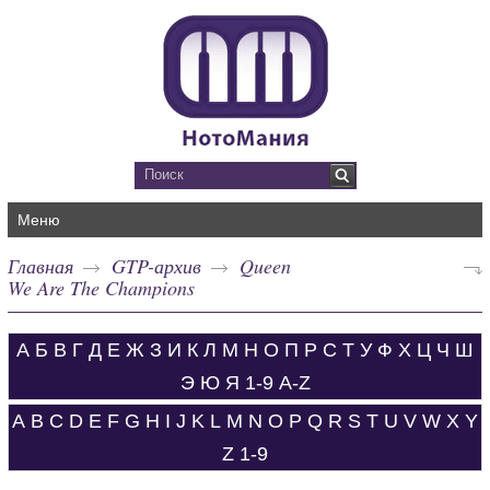
Меню
Главная
GTP-архив
Queen
We Are The Champions
А
Б
В
Г
Д
Е
Ж
З
И
К
Л
М
Н
О
П
Р
С
Т
У
Ф
Х
Ц
Ч
Ш
Э
Ю
Я
1-9
A-Z
A
B
C
D
E
F
G
H
I
J
K
L
M
N
O
P
Q
R
S
T
U
V
W
X
Y
Z
1-9