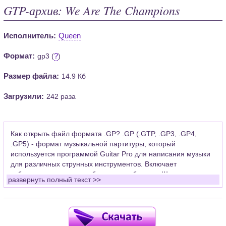
GTP-архив: We Are The Champions
Исполнитель:
Queen
Формат:
?
gp3 (
)
Размер файла:
14.9 Кб
Загрузили:
242 раза
Как открыть файл формата .GP? .GP (.GTP, .GP3, .GP4,
.GP5) - формат музыкальной партитуры, который
используется программой Guitar Pro для написания музыки
для различных струнных инструментов. Включает
табулатуры для гитары, бас-гитары, банджо. Широко
развернуть полный текст >>
применяется для создания партитур, которые затем
возможно проиграть с помощью данных MIDI или
напечатать на принтере.
Для открытия нот этого формата Вам необходимо
установить у себя на рабочем компьютере программу Guitar