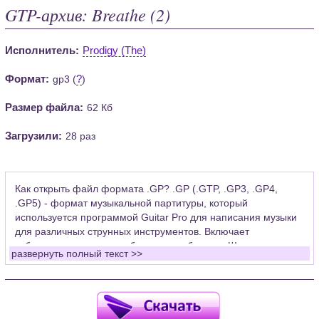
GTP-архив: Breathe (2)
Исполнитель:
Prodigy (The)
Формат:
?
gp3 (
)
Размер файла:
62 Кб
Загрузили:
28 раз
Как открыть файл формата .GP? .GP (.GTP, .GP3, .GP4,
.GP5) - формат музыкальной партитуры, который
используется программой Guitar Pro для написания музыки
для различных струнных инструментов. Включает
табулатуры для гитары, бас-гитары, банджо. Широко
развернуть полный текст >>
применяется для создания партитур, которые затем
возможно проиграть с помощью данных MIDI или
напечатать на принтере.
Для открытия нот этого формата Вам необходимо
установить у себя на рабочем компьютере программу Guitar