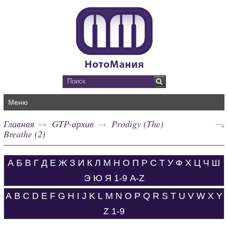
Меню
Главная
GTP-архив
Prodigy (The)
Breathe (2)
А
Б
В
Г
Д
Е
Ж
З
И
К
Л
М
Н
О
П
Р
С
Т
У
Ф
Х
Ц
Ч
Ш
Э
Ю
Я
1-9
A-Z
A
B
C
D
E
F
G
H
I
J
K
L
M
N
O
P
Q
R
S
T
U
V
W
X
Y
Z
1-9