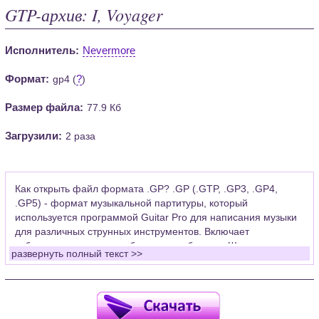
GTP-архив: I, Voyager
Исполнитель:
Nevermore
Формат:
?
gp4 (
)
Размер файла:
77.9 Кб
Загрузили:
2 раза
Как открыть файл формата .GP? .GP (.GTP, .GP3, .GP4,
.GP5) - формат музыкальной партитуры, который
используется программой Guitar Pro для написания музыки
для различных струнных инструментов. Включает
табулатуры для гитары, бас-гитары, банджо. Широко
развернуть полный текст >>
применяется для создания партитур, которые затем
возможно проиграть с помощью данных MIDI или
напечатать на принтере.
Для открытия нот этого формата Вам необходимо
установить у себя на рабочем компьютере программу Guitar