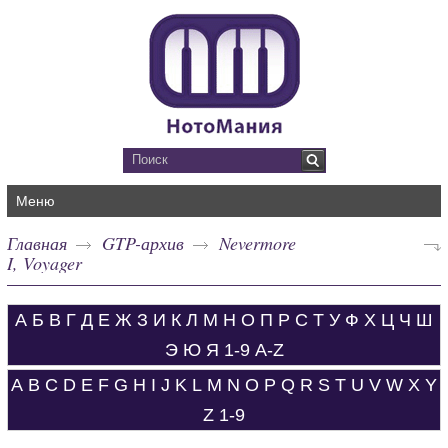
Меню
Главная
GTP-архив
Nevermore
I, Voyager
А
Б
В
Г
Д
Е
Ж
З
И
К
Л
М
Н
О
П
Р
С
Т
У
Ф
Х
Ц
Ч
Ш
Э
Ю
Я
1-9
A-Z
A
B
C
D
E
F
G
H
I
J
K
L
M
N
O
P
Q
R
S
T
U
V
W
X
Y
Z
1-9