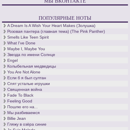
МЫ ВКОНТАКТЕ
ПОПУЛЯРНЫЕ НОТЫ
A Dream Is A Wish Your Heart Makes (Золушка)
Розовая пантера (главная тема) (The Pink Panther)
Smells Like Teen Spirit
What I've Done
Maybe I, Maybe You
Звезда по имени Солнце
Engel
Колыбельная медведицы
You Are Not Alone
Если б я был султан
Спят усталые игрушки
Священная война
Fade To Black
Feeling Good
Пошлю его на...
Мы разбиваемся
Billie Jean
Гляжу в озёра синие