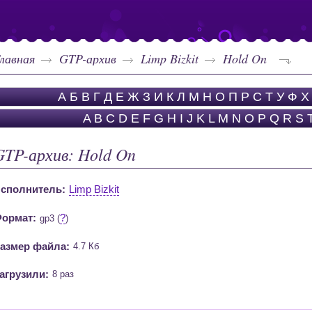
лавная
GTP-архив
Limp Bizkit
Hold On
А
Б
В
Г
Д
Е
Ж
З
И
К
Л
М
Н
О
П
Р
С
Т
У
Ф
Х
A
B
C
D
E
F
G
H
I
J
K
L
M
N
O
P
Q
R
S
GTP-архив: Hold On
сполнитель:
Limp Bizkit
ормат:
?
gp3 (
)
азмер файла:
4.7 Кб
агрузили:
8 раз