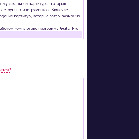
ат музыкальной партитуры, который
ых струнных инструментов. Включает
здания партитур, которые затем возможно
абочем компьютере программу Guitar Pro
а программы (
Скачать
) или найти
ожества других инструментов и ансамблей
ается соответствующая ей строчка с
ается?
зыкальных инструментов;
й вокала;
G, PDF, GP5 (в Guitar Pro 6), подготовка
инструментов, на которых проецируются
ание партии соответствующего