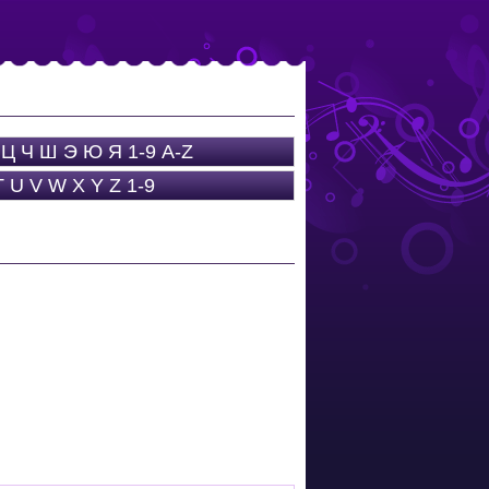
Ц
Ч
Ш
Э
Ю
Я
1-9
A-Z
T
U
V
W
X
Y
Z
1-9