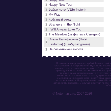
Happy New Year
Бабье лето (L'Ete Indien)
My Way
Крёстный отец
Strangers In the Night
I Will Always Love You
The Meadow (из фильма Сумерки)
Отель Калифорния (Hotel
California) (с табулатурами)
На безымянной высоте
Нотомания представляет собой бесплатный н
классической и современной музыки на безвоз
данные, представленные на сайте (тексты пес
принадлежат их авторам. Нотомания не прет
текстов администрация сайта ответствен
возможность предоставить нам документаль
немедленно напишите нам на почтовый ящик (n
ноты классической музыки, песен, нотный с
авторскими правами. В случае наличия претен
обя
© Notomania.ru, 2007-2026