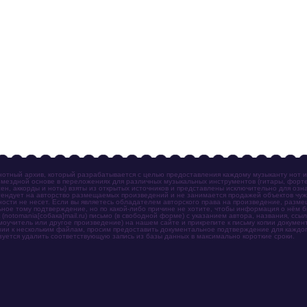
отный архив, который разрабатывается с целью предоставления каждому музыканту нот 
мездной основе в переложениях для различных музыкальных инструментов (гитары, фортеп
ен, аккорды и ноты) взяты из открытых источников и представлены исключительно для озн
ендует на авторство размещаемых произведений и не занимается продажей объектов чуж
ности не несет. Если вы являетесь обладателем авторского права на произведение, разм
ное тому подтверждение, но по какой-либо причине не хотите, чтобы информация о нём 
otomania[собака]mail.ru) письмо (в свободной форме) с указанием автора, названия, ссыл
амоучитель или другое произведение) на нашем сайте и прикрепите к письму копии докум
зии к нескольким файлам, просим предоставить документальное подтверждение для каждог
зуется удалить соответствующую запись из базы данных в максимально короткие сроки.