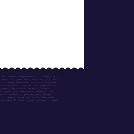
известных и популярных произведений
иано, скрипки, виолончели и др.). Все
акомления. Права на эти произведения
ого авторского права. За содержание
ещенное на нашем сайте, и имеете
была доступна нашим пользователям,
ки на страницу произведения (будь то
ентов, подтверждающие ваше владение
о из них. В этом случае администрация