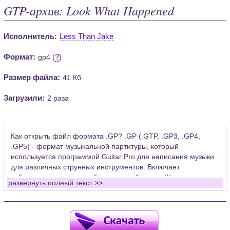
GTP-архив: Look What Happened
Исполнитель:
Less Than Jake
Формат:
?
gp4 (
)
Размер файла:
41 Кб
Загрузили:
2 раза
Как открыть файл формата .GP? .GP (.GTP, .GP3, .GP4,
.GP5) - формат музыкальной партитуры, который
используется программой Guitar Pro для написания музыки
для различных струнных инструментов. Включает
табулатуры для гитары, бас-гитары, банджо. Широко
развернуть полный текст >>
применяется для создания партитур, которые затем
возможно проиграть с помощью данных MIDI или
напечатать на принтере.
Для открытия нот этого формата Вам необходимо
установить у себя на рабочем компьютере программу Guitar