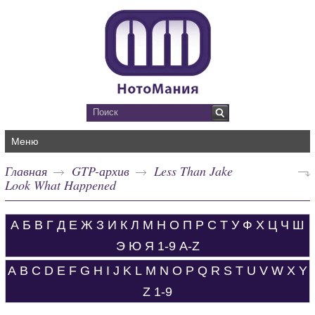
Меню
Главная
GTP-архив
Less Than Jake
Look What Happened
А
Б
В
Г
Д
Е
Ж
З
И
К
Л
М
Н
О
П
Р
С
Т
У
Ф
Х
Ц
Ч
Ш
Э
Ю
Я
1-9
A-Z
A
B
C
D
E
F
G
H
I
J
K
L
M
N
O
P
Q
R
S
T
U
V
W
X
Y
Z
1-9