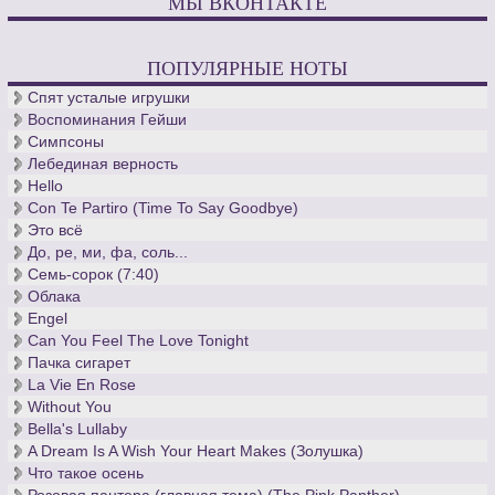
МЫ ВКОНТАКТЕ
ПОПУЛЯРНЫЕ НОТЫ
Спят усталые игрушки
Воспоминания Гейши
Симпсоны
Лебединая верность
Hello
Con Te Partiro (Time To Say Goodbye)
Это всё
До, ре, ми, фа, соль...
Семь-сорок (7:40)
Облака
Engel
Can You Feel The Love Tonight
Пачка сигарет
La Vie En Rose
Without You
Bella's Lullaby
A Dream Is A Wish Your Heart Makes (Золушка)
Что такое осень