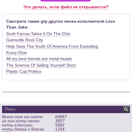
Pro (желательно, последней версии). Скачать её можно с
Что делать, если файл не открывается?
официального сайта программы (
Скачать
) или найти
бесплатную версию на руском языке (
Найти
).
Смотрите также gtp других песен исполнителя Less
Than Jake:
Функционал программы:
Scott Farcas Takes It On The Chin
Запись музыкальных произведений для гитары, бас-гитары,
Gainsville Rock City
банджо и множества других инструментов и ансамблей в
Help Save The Youth Of America From Exploding
виде табулатур или нотной графики (при создании
табулатуры отображается соответствующая ей строчка с
Krazy Glue
нотами и наоборот);
All my best friends are metal heads
Создание произведений для духовых, струнных, клавишных
The Science Of Selling Yourself Short
и других музыкальных инструментов;
Plastic Cup Politics
Создание партий для барабанов и перкуссии;
Интеграция текста песен в ноты и привязка его к нотам
дорожек с партией вокала;
Встроенный определитель и визуализатор аккордов для
гитары;
Экспортирование музыкальных партитур в MIDI, ASCII,
MusicXML, WAV, PNG, PDF, GP5 (в Guitar Pro 6), подготовка к
Всего нот на сайте:
60867
печати;
из них ноты песен:
3807
Импортирование из MIDI, ASCII,MusicXML, Power Tab (.ptb),
ноты классики:
5882
TablEdit (.tef)
ноты джаза и блюза:
1294