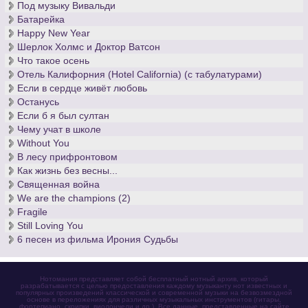
Под музыку Вивальди
Батарейка
Happy New Year
Шерлок Холмс и Доктор Ватсон
Что такое осень
Отель Калифорния (Hotel California) (с табулатурами)
Если в сердце живёт любовь
Останусь
Если б я был султан
Чему учат в школе
Without You
В лесу прифронтовом
Как жизнь без весны...
Священная война
We are the champions (2)
Fragile
Still Loving You
6 песен из фильма Ирония Судьбы
Нотомания представляет собой бесплатный нотный архив, который
разрабатывается с целью предоставления каждому музыканту нот известных и
популярных произведений классической и современной музыки на безвозмездной
основе в переложениях для различных музыкальных инструментов (гитары,
фортепиано, скрипки, виолончели и др.). Все данные, представленные на сайте