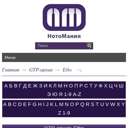
Меню
Главная
GTP-архив
Eths
А
Б
В
Г
Д
Е
Ж
З
И
К
Л
М
Н
О
П
Р
С
Т
У
Ф
Х
Ц
Ч
Ш
Э
Ю
Я
1-9
A-Z
A
B
C
D
E
F
G
H
I
J
K
L
M
N
O
P
Q
R
S
T
U
V
W
X
Y
Z
1-9